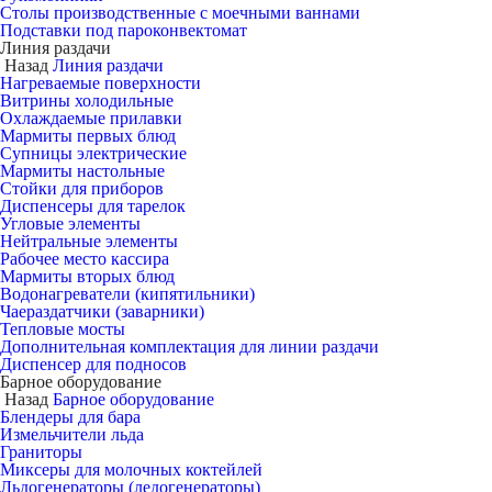
Столы производственные с моечными ваннами
Подставки под пароконвектомат
Линия раздачи
Назад
Линия раздачи
Нагреваемые поверхности
Витрины холодильные
Охлаждаемые прилавки
Мармиты первых блюд
Супницы электрические
Мармиты настольные
Стойки для приборов
Диспенсеры для тарелок
Угловые элементы
Нейтральные элементы
Рабочее место кассира
Мармиты вторых блюд
Водонагреватели (кипятильники)
Чаераздатчики (заварники)
Тепловые мосты
Дополнительная комплектация для линии раздачи
Диспенсер для подносов
Барное оборудование
Назад
Барное оборудование
Блендеры для бара
Измельчители льда
Граниторы
Миксеры для молочных коктейлей
Льдогенераторы (ледогенераторы)