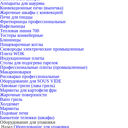
Аппараты для шаурмы
Конвекционные печи (выпечка)
Жарочные шкафы с конвекцией
Печи для пиццы
Фритюрницы профессиональные
Вафельницы
Тепловая линия 700
Тостеры конвейерные
Блинницы
Пищеварочные котлы
Сковороды электрические промышленные
Плита WOK
Индукционные плиты
Столы для подогрева тарелок
Профессиональные плиты (промышленные)
Макароноварки
Рисоварки профессиональные
Оборудование для SOUS VIDE
Лавовые грили (лава гриль)
Мармиты для картофеля фри
Жарочные поверхности
Вапо гриль
Холдомат
Мармиты
Подовые печи
Банкетніе тележки (шкафы)
Оборудование для упаковки
Назад
Оборудование для упаковки