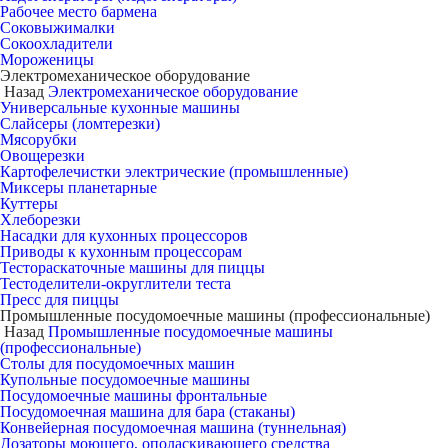
Рабочее место бармена
Соковыжималки
Сокоохладители
Мороженицы
Электромеханическое оборудование
Назад
Электромеханическое оборудование
Универсальные кухонные машины
Слайсеры (ломтерезки)
Мясорубки
Овощерезки
Картофелечистки электрические (промышленные)
Миксеры планетарные
Куттеры
Хлеборезки
Насадки для кухонных процессоров
Приводы к кухонным процессорам
Тестораскаточные машины для пиццы
Тестоделители-округлители теста
Пресс для пиццы
Промышленные посудомоечные машины (профессиональные)
Назад
Промышленные посудомоечные машины
(профессиональные)
Столы для посудомоечных машин
Купольные посудомоечные машины
Посудомоечные машины фронтальные
Посудомоечная машина для бара (стаканы)
Конвейерная посудомоечная машина (туннельная)
Дозаторы моющего, ополаскивающего средства