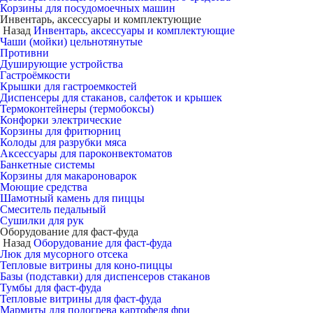
Корзины для посудомоечных машин
Инвентарь, аксессуары и комплектующие
Назад
Инвентарь, аксессуары и комплектующие
Чаши (мойки) цельнотянутые
Противни
Душирующие устройства
Гастроёмкости
Крышки для гастроемкостей
Диспенсеры для стаканов, салфеток и крышек
Термоконтейнеры (термобоксы)
Конфорки электрические
Корзины для фритюрниц
Колоды для разрубки мяса
Аксессуары для пароконвектоматов
Банкетные системы
Корзины для макароноварок
Моющие средства
Шамотный камень для пиццы
Смеситель педальный
Сушилки для рук
Оборудование для фаст-фуда
Назад
Оборудование для фаст-фуда
Люк для мусорного отсека
Тепловые витрины для коно-пиццы
Базы (подставки) для диспенсеров стаканов
Тумбы для фаст-фуда
Тепловые витрины для фаст-фуда
Мармиты для подогрева картофеля фри