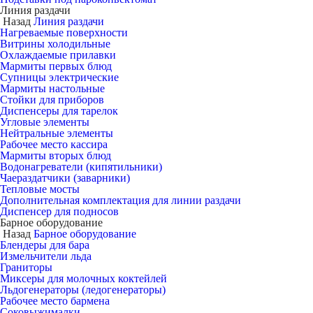
Линия раздачи
Назад
Линия раздачи
Нагреваемые поверхности
Витрины холодильные
Охлаждаемые прилавки
Мармиты первых блюд
Супницы электрические
Мармиты настольные
Стойки для приборов
Диспенсеры для тарелок
Угловые элементы
Нейтральные элементы
Рабочее место кассира
Мармиты вторых блюд
Водонагреватели (кипятильники)
Чаераздатчики (заварники)
Тепловые мосты
Дополнительная комплектация для линии раздачи
Диспенсер для подносов
Барное оборудование
Назад
Барное оборудование
Блендеры для бара
Измельчители льда
Граниторы
Миксеры для молочных коктейлей
Льдогенераторы (ледогенераторы)
Рабочее место бармена
Соковыжималки