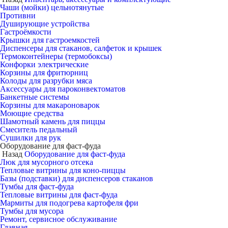
Чаши (мойки) цельнотянутые
Противни
Душирующие устройства
Гастроёмкости
Крышки для гастроемкостей
Диспенсеры для стаканов, салфеток и крышек
Термоконтейнеры (термобоксы)
Конфорки электрические
Корзины для фритюрниц
Колоды для разрубки мяса
Аксессуары для пароконвектоматов
Банкетные системы
Корзины для макароноварок
Моющие средства
Шамотный камень для пиццы
Смеситель педальный
Сушилки для рук
Оборудование для фаст-фуда
Назад
Оборудование для фаст-фуда
Люк для мусорного отсека
Тепловые витрины для коно-пиццы
Базы (подставки) для диспенсеров стаканов
Тумбы для фаст-фуда
Тепловые витрины для фаст-фуда
Мармиты для подогрева картофеля фри
Тумбы для мусора
Ремонт, сервисное обслуживание
Главная