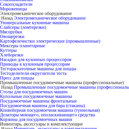
Сокоохладители
Мороженицы
Электромеханическое оборудование
Назад
Электромеханическое оборудование
Универсальные кухонные машины
Слайсеры (ломтерезки)
Мясорубки
Овощерезки
Картофелечистки электрические (промышленные)
Миксеры планетарные
Куттеры
Хлеборезки
Насадки для кухонных процессоров
Приводы к кухонным процессорам
Тестораскаточные машины для пиццы
Тестоделители-округлители теста
Пресс для пиццы
Промышленные посудомоечные машины (профессиональные)
Назад
Промышленные посудомоечные машины (профессиональ
Столы для посудомоечных машин
Купольные посудомоечные машины
Посудомоечные машины фронтальные
Посудомоечная машина для бара (стаканы)
Конвейерная посудомоечная машина (туннельная)
Дозаторы моющего, ополаскивающего средства
Корзины для посудомоечных машин
Инвентарь, аксессуары и комплектующие
Назад
Инвентарь, аксессуары и комплектующие