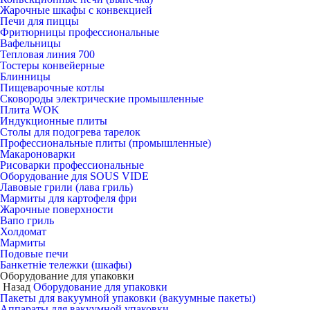
Жарочные шкафы с конвекцией
Печи для пиццы
Фритюрницы профессиональные
Вафельницы
Тепловая линия 700
Тостеры конвейерные
Блинницы
Пищеварочные котлы
Сковороды электрические промышленные
Плита WOK
Индукционные плиты
Столы для подогрева тарелок
Профессиональные плиты (промышленные)
Макароноварки
Рисоварки профессиональные
Оборудование для SOUS VIDE
Лавовые грили (лава гриль)
Мармиты для картофеля фри
Жарочные поверхности
Вапо гриль
Холдомат
Мармиты
Подовые печи
Банкетніе тележки (шкафы)
Оборудование для упаковки
Назад
Оборудование для упаковки
Пакеты для вакуумной упаковки (вакуумные пакеты)
Аппараты для вакуумной упаковки