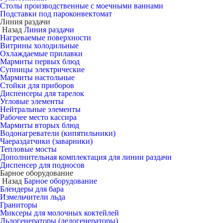
Столы производственные с моечными ваннами
Подставки под пароконвектомат
Линия раздачи
Назад
Линия раздачи
Нагреваемые поверхности
Витрины холодильные
Охлаждаемые прилавки
Мармиты первых блюд
Супницы электрические
Мармиты настольные
Стойки для приборов
Диспенсеры для тарелок
Угловые элементы
Нейтральные элементы
Рабочее место кассира
Мармиты вторых блюд
Водонагреватели (кипятильники)
Чаераздатчики (заварники)
Тепловые мосты
Дополнительная комплектация для линии раздачи
Диспенсер для подносов
Барное оборудование
Назад
Барное оборудование
Блендеры для бара
Измельчители льда
Граниторы
Миксеры для молочных коктейлей
Льдогенераторы (ледогенераторы)