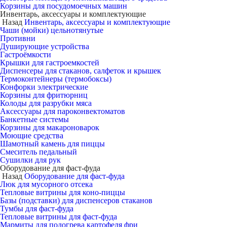
Корзины для посудомоечных машин
Инвентарь, аксессуары и комплектующие
Назад
Инвентарь, аксессуары и комплектующие
Чаши (мойки) цельнотянутые
Противни
Душирующие устройства
Гастроёмкости
Крышки для гастроемкостей
Диспенсеры для стаканов, салфеток и крышек
Термоконтейнеры (термобоксы)
Конфорки электрические
Корзины для фритюрниц
Колоды для разрубки мяса
Аксессуары для пароконвектоматов
Банкетные системы
Корзины для макароноварок
Моющие средства
Шамотный камень для пиццы
Смеситель педальный
Сушилки для рук
Оборудование для фаст-фуда
Назад
Оборудование для фаст-фуда
Люк для мусорного отсека
Тепловые витрины для коно-пиццы
Базы (подставки) для диспенсеров стаканов
Тумбы для фаст-фуда
Тепловые витрины для фаст-фуда
Мармиты для подогрева картофеля фри