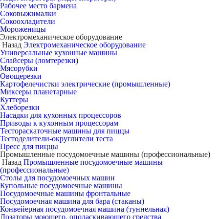
Рабочее место бармена
Соковыжималки
Сокоохладители
Мороженицы
Электромеханическое оборудование
Назад
Электромеханическое оборудование
Универсальные кухонные машины
Слайсеры (ломтерезки)
Мясорубки
Овощерезки
Картофелечистки электрические (промышленные)
Миксеры планетарные
Куттеры
Хлеборезки
Насадки для кухонных процессоров
Приводы к кухонным процессорам
Тестораскаточные машины для пиццы
Тестоделители-округлители теста
Пресс для пиццы
Промышленные посудомоечные машины (профессиональные)
Назад
Промышленные посудомоечные машины
(профессиональные)
Столы для посудомоечных машин
Купольные посудомоечные машины
Посудомоечные машины фронтальные
Посудомоечная машина для бара (стаканы)
Конвейерная посудомоечная машина (туннельная)
Дозаторы моющего, ополаскивающего средства