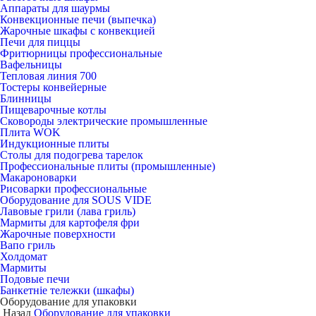
Аппараты для шаурмы
Конвекционные печи (выпечка)
Жарочные шкафы с конвекцией
Печи для пиццы
Фритюрницы профессиональные
Вафельницы
Тепловая линия 700
Тостеры конвейерные
Блинницы
Пищеварочные котлы
Сковороды электрические промышленные
Плита WOK
Индукционные плиты
Столы для подогрева тарелок
Профессиональные плиты (промышленные)
Макароноварки
Рисоварки профессиональные
Оборудование для SOUS VIDE
Лавовые грили (лава гриль)
Мармиты для картофеля фри
Жарочные поверхности
Вапо гриль
Холдомат
Мармиты
Подовые печи
Банкетніе тележки (шкафы)
Оборудование для упаковки
Назад
Оборудование для упаковки