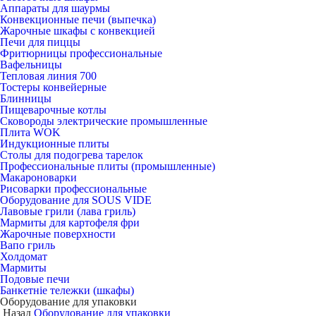
Аппараты для шаурмы
Конвекционные печи (выпечка)
Жарочные шкафы с конвекцией
Печи для пиццы
Фритюрницы профессиональные
Вафельницы
Тепловая линия 700
Тостеры конвейерные
Блинницы
Пищеварочные котлы
Сковороды электрические промышленные
Плита WOK
Индукционные плиты
Столы для подогрева тарелок
Профессиональные плиты (промышленные)
Макароноварки
Рисоварки профессиональные
Оборудование для SOUS VIDE
Лавовые грили (лава гриль)
Мармиты для картофеля фри
Жарочные поверхности
Вапо гриль
Холдомат
Мармиты
Подовые печи
Банкетніе тележки (шкафы)
Оборудование для упаковки
Назад
Оборудование для упаковки