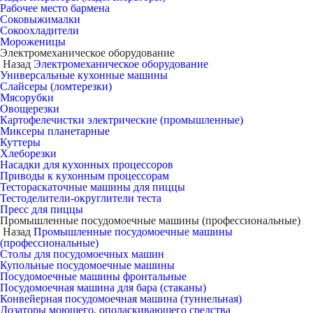
Рабочее место бармена
Соковыжималки
Сокоохладители
Мороженицы
Электромеханическое оборудование
Назад
Электромеханическое оборудование
Универсальные кухонные машины
Слайсеры (ломтерезки)
Мясорубки
Овощерезки
Картофелечистки электрические (промышленные)
Миксеры планетарные
Куттеры
Хлеборезки
Насадки для кухонных процессоров
Приводы к кухонным процессорам
Тестораскаточные машины для пиццы
Тестоделители-округлители теста
Пресс для пиццы
Промышленные посудомоечные машины (профессиональные)
Назад
Промышленные посудомоечные машины
(профессиональные)
Столы для посудомоечных машин
Купольные посудомоечные машины
Посудомоечные машины фронтальные
Посудомоечная машина для бара (стаканы)
Конвейерная посудомоечная машина (туннельная)
Дозаторы моющего, ополаскивающего средства