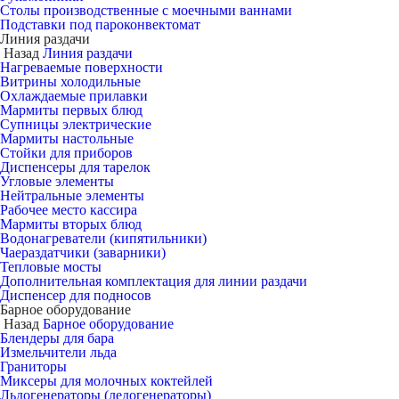
Столы производственные с моечными ваннами
Подставки под пароконвектомат
Линия раздачи
Назад
Линия раздачи
Нагреваемые поверхности
Витрины холодильные
Охлаждаемые прилавки
Мармиты первых блюд
Супницы электрические
Мармиты настольные
Стойки для приборов
Диспенсеры для тарелок
Угловые элементы
Нейтральные элементы
Рабочее место кассира
Мармиты вторых блюд
Водонагреватели (кипятильники)
Чаераздатчики (заварники)
Тепловые мосты
Дополнительная комплектация для линии раздачи
Диспенсер для подносов
Барное оборудование
Назад
Барное оборудование
Блендеры для бара
Измельчители льда
Граниторы
Миксеры для молочных коктейлей
Льдогенераторы (ледогенераторы)