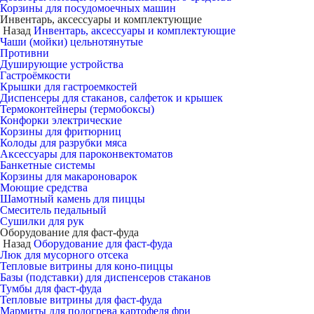
Корзины для посудомоечных машин
Инвентарь, аксессуары и комплектующие
Назад
Инвентарь, аксессуары и комплектующие
Чаши (мойки) цельнотянутые
Противни
Душирующие устройства
Гастроёмкости
Крышки для гастроемкостей
Диспенсеры для стаканов, салфеток и крышек
Термоконтейнеры (термобоксы)
Конфорки электрические
Корзины для фритюрниц
Колоды для разрубки мяса
Аксессуары для пароконвектоматов
Банкетные системы
Корзины для макароноварок
Моющие средства
Шамотный камень для пиццы
Смеситель педальный
Сушилки для рук
Оборудование для фаст-фуда
Назад
Оборудование для фаст-фуда
Люк для мусорного отсека
Тепловые витрины для коно-пиццы
Базы (подставки) для диспенсеров стаканов
Тумбы для фаст-фуда
Тепловые витрины для фаст-фуда
Мармиты для подогрева картофеля фри