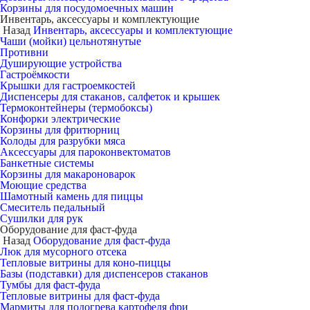
Корзины для посудомоечных машин
Инвентарь, аксессуары и комплектующие
Назад
Инвентарь, аксессуары и комплектующие
Чаши (мойки) цельнотянутые
Противни
Душирующие устройства
Гастроёмкости
Крышки для гастроемкостей
Диспенсеры для стаканов, салфеток и крышек
Термоконтейнеры (термобоксы)
Конфорки электрические
Корзины для фритюрниц
Колоды для разрубки мяса
Аксессуары для пароконвектоматов
Банкетные системы
Корзины для макароноварок
Моющие средства
Шамотный камень для пиццы
Смеситель педальный
Сушилки для рук
Оборудование для фаст-фуда
Назад
Оборудование для фаст-фуда
Люк для мусорного отсека
Тепловые витрины для коно-пиццы
Базы (подставки) для диспенсеров стаканов
Тумбы для фаст-фуда
Тепловые витрины для фаст-фуда
Мармиты для подогрева картофеля фри