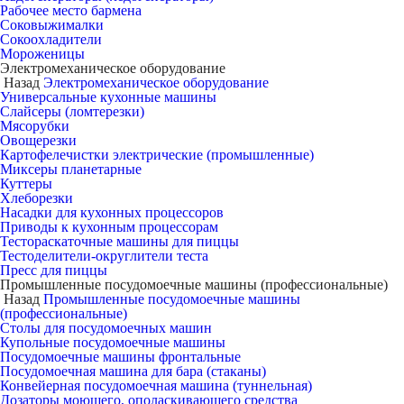
Рабочее место бармена
Соковыжималки
Сокоохладители
Мороженицы
Электромеханическое оборудование
Назад
Электромеханическое оборудование
Универсальные кухонные машины
Слайсеры (ломтерезки)
Мясорубки
Овощерезки
Картофелечистки электрические (промышленные)
Миксеры планетарные
Куттеры
Хлеборезки
Насадки для кухонных процессоров
Приводы к кухонным процессорам
Тестораскаточные машины для пиццы
Тестоделители-округлители теста
Пресс для пиццы
Промышленные посудомоечные машины (профессиональные)
Назад
Промышленные посудомоечные машины
(профессиональные)
Столы для посудомоечных машин
Купольные посудомоечные машины
Посудомоечные машины фронтальные
Посудомоечная машина для бара (стаканы)
Конвейерная посудомоечная машина (туннельная)
Дозаторы моющего, ополаскивающего средства