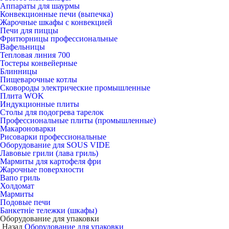
Аппараты для шаурмы
Конвекционные печи (выпечка)
Жарочные шкафы с конвекцией
Печи для пиццы
Фритюрницы профессиональные
Вафельницы
Тепловая линия 700
Тостеры конвейерные
Блинницы
Пищеварочные котлы
Сковороды электрические промышленные
Плита WOK
Индукционные плиты
Столы для подогрева тарелок
Профессиональные плиты (промышленные)
Макароноварки
Рисоварки профессиональные
Оборудование для SOUS VIDE
Лавовые грили (лава гриль)
Мармиты для картофеля фри
Жарочные поверхности
Вапо гриль
Холдомат
Мармиты
Подовые печи
Банкетніе тележки (шкафы)
Оборудование для упаковки
Назад
Оборудование для упаковки