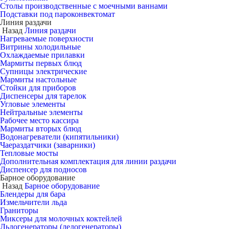
Столы производственные с моечными ваннами
Подставки под пароконвектомат
Линия раздачи
Назад
Линия раздачи
Нагреваемые поверхности
Витрины холодильные
Охлаждаемые прилавки
Мармиты первых блюд
Супницы электрические
Мармиты настольные
Стойки для приборов
Диспенсеры для тарелок
Угловые элементы
Нейтральные элементы
Рабочее место кассира
Мармиты вторых блюд
Водонагреватели (кипятильники)
Чаераздатчики (заварники)
Тепловые мосты
Дополнительная комплектация для линии раздачи
Диспенсер для подносов
Барное оборудование
Назад
Барное оборудование
Блендеры для бара
Измельчители льда
Граниторы
Миксеры для молочных коктейлей
Льдогенераторы (ледогенераторы)