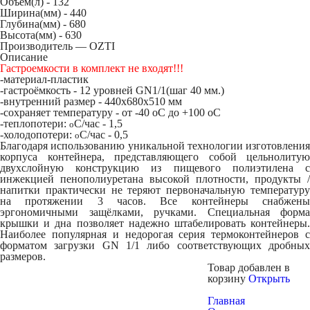
Объем(л) -
132
Ширина(мм) -
440
Глубина(мм) -
680
Высота(мм) -
630
Производитель — OZTI
Описание
Гастроемкости в комплект не входят!!!
-материал-пластик
-гастроёмкость - 12 уровней GN1/1(шаг 40 мм.)
-внутренний размер - 440х680х510 мм
-сохраняет температуру - от -40
о
С до +100
о
С
-теплопотери:
C/час - 1,5
о
-холодопотери:
C/час - 0,5
о
Благодаря использованию уникальной технологии изготовления
корпуса контейнера, представляющего собой цельнолитую
двухслойную конструкцию из пищевого полиэтилена с
инжекцией пенополиуретана высокой плотности, продукты /
напитки практически не теряют первоначальную температуру
на протяжении 3 часов. Все контейнеры снабжены
эргономичными защёлками, ручками. Cпециальная форма
крышки и дна позволяет надежно штабелировать контейнеры.
Наиболее популярная и недорогая серия термоконтейнеров с
форматом загрузки GN 1/1 либо соответствующих дробных
размеров.
Товар добавлен в
корзину
Открыть
Главная