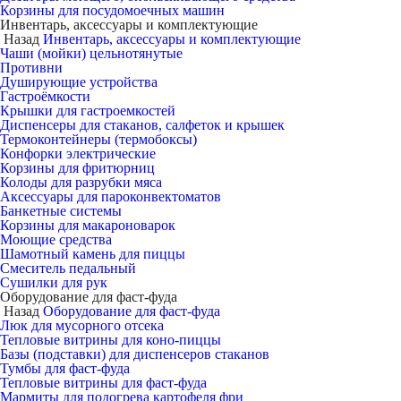
Корзины для посудомоечных машин
Инвентарь, аксессуары и комплектующие
Назад
Инвентарь, аксессуары и комплектующие
Чаши (мойки) цельнотянутые
Противни
Душирующие устройства
Гастроёмкости
Крышки для гастроемкостей
Диспенсеры для стаканов, салфеток и крышек
Термоконтейнеры (термобоксы)
Конфорки электрические
Корзины для фритюрниц
Колоды для разрубки мяса
Аксессуары для пароконвектоматов
Банкетные системы
Корзины для макароноварок
Моющие средства
Шамотный камень для пиццы
Смеситель педальный
Сушилки для рук
Оборудование для фаст-фуда
Назад
Оборудование для фаст-фуда
Люк для мусорного отсека
Тепловые витрины для коно-пиццы
Базы (подставки) для диспенсеров стаканов
Тумбы для фаст-фуда
Тепловые витрины для фаст-фуда
Мармиты для подогрева картофеля фри