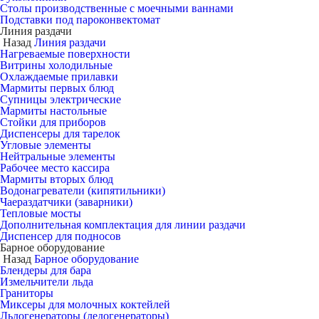
Столы производственные с моечными ваннами
Подставки под пароконвектомат
Линия раздачи
Назад
Линия раздачи
Нагреваемые поверхности
Витрины холодильные
Охлаждаемые прилавки
Мармиты первых блюд
Супницы электрические
Мармиты настольные
Стойки для приборов
Диспенсеры для тарелок
Угловые элементы
Нейтральные элементы
Рабочее место кассира
Мармиты вторых блюд
Водонагреватели (кипятильники)
Чаераздатчики (заварники)
Тепловые мосты
Дополнительная комплектация для линии раздачи
Диспенсер для подносов
Барное оборудование
Назад
Барное оборудование
Блендеры для бара
Измельчители льда
Граниторы
Миксеры для молочных коктейлей
Льдогенераторы (ледогенераторы)