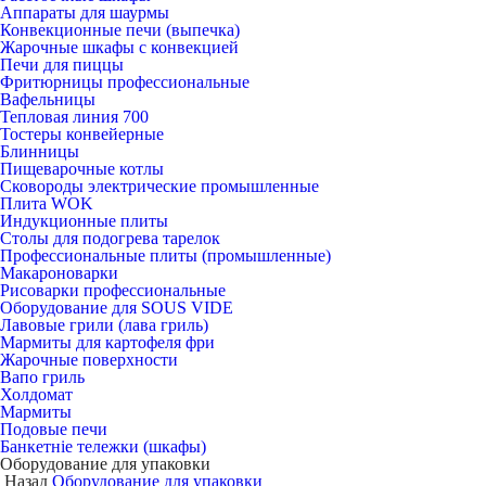
Аппараты для шаурмы
Конвекционные печи (выпечка)
Жарочные шкафы с конвекцией
Печи для пиццы
Фритюрницы профессиональные
Вафельницы
Тепловая линия 700
Тостеры конвейерные
Блинницы
Пищеварочные котлы
Сковороды электрические промышленные
Плита WOK
Индукционные плиты
Столы для подогрева тарелок
Профессиональные плиты (промышленные)
Макароноварки
Рисоварки профессиональные
Оборудование для SOUS VIDE
Лавовые грили (лава гриль)
Мармиты для картофеля фри
Жарочные поверхности
Вапо гриль
Холдомат
Мармиты
Подовые печи
Банкетніе тележки (шкафы)
Оборудование для упаковки
Назад
Оборудование для упаковки