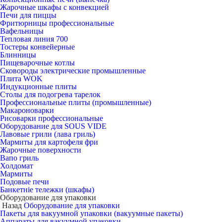
Жарочные шкафы с конвекцией
Печи для пиццы
Фритюрницы профессиональные
Вафельницы
Тепловая линия 700
Тостеры конвейерные
Блинницы
Пищеварочные котлы
Сковороды электрические промышленные
Плита WOK
Индукционные плиты
Столы для подогрева тарелок
Профессиональные плиты (промышленные)
Макароноварки
Рисоварки профессиональные
Оборудование для SOUS VIDE
Лавовые грили (лава гриль)
Мармиты для картофеля фри
Жарочные поверхности
Вапо гриль
Холдомат
Мармиты
Подовые печи
Банкетніе тележки (шкафы)
Оборудование для упаковки
Назад
Оборудование для упаковки
Пакеты для вакуумной упаковки (вакуумные пакеты)
Аппараты для вакуумной упаковки