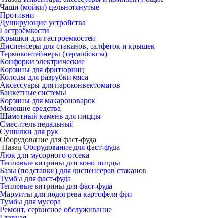
Чаши (мойки) цельнотянутые
Противни
Душирующие устройства
Гастроёмкости
Крышки для гастроемкостей
Диспенсеры для стаканов, салфеток и крышек
Термоконтейнеры (термобоксы)
Конфорки электрические
Корзины для фритюрниц
Колоды для разрубки мяса
Аксессуары для пароконвектоматов
Банкетные системы
Корзины для макароноварок
Моющие средства
Шамотный камень для пиццы
Смеситель педальный
Сушилки для рук
Оборудование для фаст-фуда
Назад
Оборудование для фаст-фуда
Люк для мусорного отсека
Тепловые витрины для коно-пиццы
Базы (подставки) для диспенсеров стаканов
Тумбы для фаст-фуда
Тепловые витрины для фаст-фуда
Мармиты для подогрева картофеля фри
Тумбы для мусора
Ремонт, сервисное обслуживание
Главная