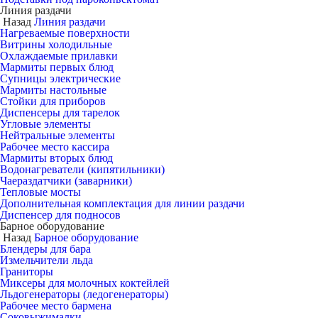
Линия раздачи
Назад
Линия раздачи
Нагреваемые поверхности
Витрины холодильные
Охлаждаемые прилавки
Мармиты первых блюд
Супницы электрические
Мармиты настольные
Стойки для приборов
Диспенсеры для тарелок
Угловые элементы
Нейтральные элементы
Рабочее место кассира
Мармиты вторых блюд
Водонагреватели (кипятильники)
Чаераздатчики (заварники)
Тепловые мосты
Дополнительная комплектация для линии раздачи
Диспенсер для подносов
Барное оборудование
Назад
Барное оборудование
Блендеры для бара
Измельчители льда
Граниторы
Миксеры для молочных коктейлей
Льдогенераторы (ледогенераторы)
Рабочее место бармена
Соковыжималки