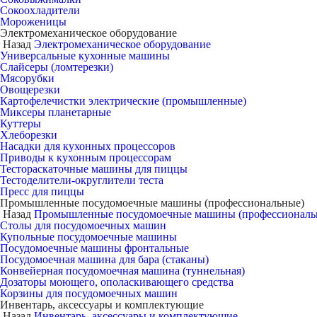
Сокоохладители
Мороженицы
Электромеханическое оборудование
Назад
Электромеханическое оборудование
Универсальные кухонные машины
Слайсеры (ломтерезки)
Мясорубки
Овощерезки
Картофелечистки электрические (промышленные)
Миксеры планетарные
Куттеры
Хлеборезки
Насадки для кухонных процессоров
Приводы к кухонным процессорам
Тестораскаточные машины для пиццы
Тестоделители-округлители теста
Пресс для пиццы
Промышленные посудомоечные машины (профессиональные)
Назад
Промышленные посудомоечные машины (профессиональ
Столы для посудомоечных машин
Купольные посудомоечные машины
Посудомоечные машины фронтальные
Посудомоечная машина для бара (стаканы)
Конвейерная посудомоечная машина (туннельная)
Дозаторы моющего, ополаскивающего средства
Корзины для посудомоечных машин
Инвентарь, аксессуары и комплектующие
Назад
Инвентарь, аксессуары и комплектующие