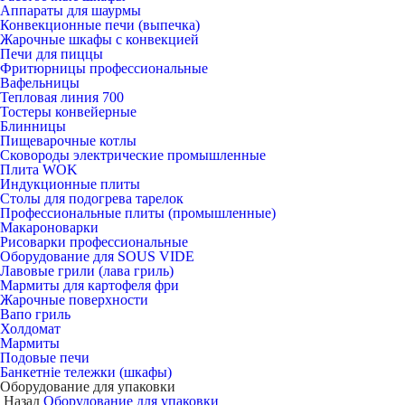
Аппараты для шаурмы
Конвекционные печи (выпечка)
Жарочные шкафы с конвекцией
Печи для пиццы
Фритюрницы профессиональные
Вафельницы
Тепловая линия 700
Тостеры конвейерные
Блинницы
Пищеварочные котлы
Сковороды электрические промышленные
Плита WOK
Индукционные плиты
Столы для подогрева тарелок
Профессиональные плиты (промышленные)
Макароноварки
Рисоварки профессиональные
Оборудование для SOUS VIDE
Лавовые грили (лава гриль)
Мармиты для картофеля фри
Жарочные поверхности
Вапо гриль
Холдомат
Мармиты
Подовые печи
Банкетніе тележки (шкафы)
Оборудование для упаковки
Назад
Оборудование для упаковки