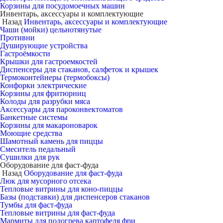
Корзины для посудомоечных машин
Инвентарь, аксессуары и комплектующие
Назад
Инвентарь, аксессуары и комплектующие
Чаши (мойки) цельнотянутые
Противни
Душирующие устройства
Гастроёмкости
Крышки для гастроемкостей
Диспенсеры для стаканов, салфеток и крышек
Термоконтейнеры (термобоксы)
Конфорки электрические
Корзины для фритюрниц
Колоды для разрубки мяса
Аксессуары для пароконвектоматов
Банкетные системы
Корзины для макароноварок
Моющие средства
Шамотный камень для пиццы
Смеситель педальный
Сушилки для рук
Оборудование для фаст-фуда
Назад
Оборудование для фаст-фуда
Люк для мусорного отсека
Тепловые витрины для коно-пиццы
Базы (подставки) для диспенсеров стаканов
Тумбы для фаст-фуда
Тепловые витрины для фаст-фуда
Мармиты для подогрева картофеля фри