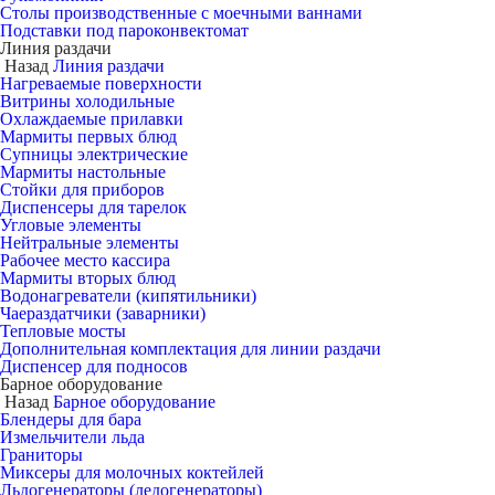
Столы производственные с моечными ваннами
Подставки под пароконвектомат
Линия раздачи
Назад
Линия раздачи
Нагреваемые поверхности
Витрины холодильные
Охлаждаемые прилавки
Мармиты первых блюд
Супницы электрические
Мармиты настольные
Стойки для приборов
Диспенсеры для тарелок
Угловые элементы
Нейтральные элементы
Рабочее место кассира
Мармиты вторых блюд
Водонагреватели (кипятильники)
Чаераздатчики (заварники)
Тепловые мосты
Дополнительная комплектация для линии раздачи
Диспенсер для подносов
Барное оборудование
Назад
Барное оборудование
Блендеры для бара
Измельчители льда
Граниторы
Миксеры для молочных коктейлей
Льдогенераторы (ледогенераторы)