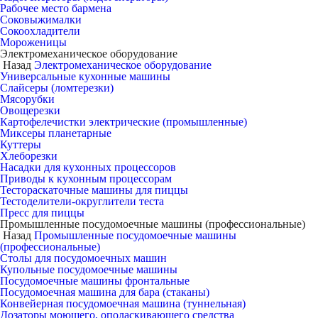
Рабочее место бармена
Соковыжималки
Сокоохладители
Мороженицы
Электромеханическое оборудование
Назад
Электромеханическое оборудование
Универсальные кухонные машины
Слайсеры (ломтерезки)
Мясорубки
Овощерезки
Картофелечистки электрические (промышленные)
Миксеры планетарные
Куттеры
Хлеборезки
Насадки для кухонных процессоров
Приводы к кухонным процессорам
Тестораскаточные машины для пиццы
Тестоделители-округлители теста
Пресс для пиццы
Промышленные посудомоечные машины (профессиональные)
Назад
Промышленные посудомоечные машины
(профессиональные)
Столы для посудомоечных машин
Купольные посудомоечные машины
Посудомоечные машины фронтальные
Посудомоечная машина для бара (стаканы)
Конвейерная посудомоечная машина (туннельная)
Дозаторы моющего, ополаскивающего средства