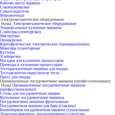
Рабочее место бармена
Соковыжималки
Сокоохладители
Мороженицы
Электромеханическое оборудование
Назад
Электромеханическое оборудование
Универсальные кухонные машины
Слайсеры (ломтерезки)
Мясорубки
Овощерезки
Картофелечистки электрические (промышленные)
Миксеры планетарные
Куттеры
Хлеборезки
Насадки для кухонных процессоров
Приводы к кухонным процессорам
Тестораскаточные машины для пиццы
Тестоделители-округлители теста
Пресс для пиццы
Промышленные посудомоечные машины (профессиональные)
Назад
Промышленные посудомоечные машины
(профессиональные)
Столы для посудомоечных машин
Купольные посудомоечные машины
Посудомоечные машины фронтальные
Посудомоечная машина для бара (стаканы)
Конвейерная посудомоечная машина (туннельная)
Дозаторы моющего, ополаскивающего средства