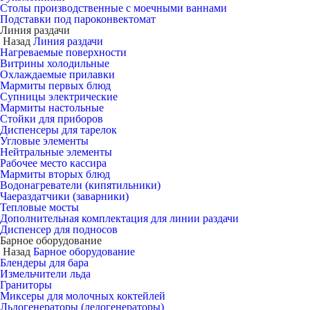
Столы производственные с моечными ваннами
Подставки под пароконвектомат
Линия раздачи
Назад
Линия раздачи
Нагреваемые поверхности
Витрины холодильные
Охлаждаемые прилавки
Мармиты первых блюд
Супницы электрические
Мармиты настольные
Стойки для приборов
Диспенсеры для тарелок
Угловые элементы
Нейтральные элементы
Рабочее место кассира
Мармиты вторых блюд
Водонагреватели (кипятильники)
Чаераздатчики (заварники)
Тепловые мосты
Дополнительная комплектация для линии раздачи
Диспенсер для подносов
Барное оборудование
Назад
Барное оборудование
Блендеры для бара
Измельчители льда
Граниторы
Миксеры для молочных коктейлей
Льдогенераторы (ледогенераторы)