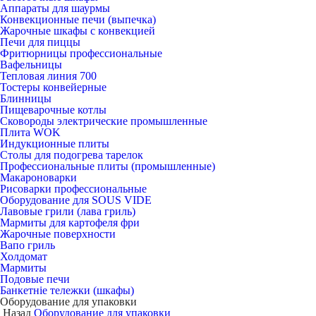
Аппараты для шаурмы
Конвекционные печи (выпечка)
Жарочные шкафы с конвекцией
Печи для пиццы
Фритюрницы профессиональные
Вафельницы
Тепловая линия 700
Тостеры конвейерные
Блинницы
Пищеварочные котлы
Сковороды электрические промышленные
Плита WOK
Индукционные плиты
Столы для подогрева тарелок
Профессиональные плиты (промышленные)
Макароноварки
Рисоварки профессиональные
Оборудование для SOUS VIDE
Лавовые грили (лава гриль)
Мармиты для картофеля фри
Жарочные поверхности
Вапо гриль
Холдомат
Мармиты
Подовые печи
Банкетніе тележки (шкафы)
Оборудование для упаковки
Назад
Оборудование для упаковки