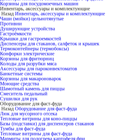
Корзины для посудомоечных машин
Инвентарь, аксессуары и комплектующие
Назад
Инвентарь, аксессуары и комплектующие
Чаши (мойки) цельнотянутые
Противни
Душирующие устройства
Гастроёмкости
Крышки для гастроемкостей
Диспенсеры для стаканов, салфеток и крышек
Термоконтейнеры (термобоксы)
Конфорки электрические
Корзины для фритюрниц
Колоды для разрубки мяса
Аксессуары для пароконвектоматов
Банкетные системы
Корзины для макароноварок
Моющие средства
Шамотный камень для пиццы
Смеситель педальный
Сушилки для рук
Оборудование для фаст-фуда
Назад
Оборудование для фаст-фуда
Люк для мусорного отсека
Тепловые витрины для коно-пиццы
Базы (подставки) для диспенсеров стаканов
Тумбы для фаст-фуда
Тепловые витрины для фаст-фуда
Мармиты для подогрева картофеля фри