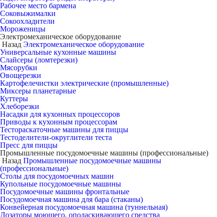
Рабочее место бармена
Соковыжималки
Сокоохладители
Мороженицы
Электромеханическое оборудование
Назад
Электромеханическое оборудование
Универсальные кухонные машины
Слайсеры (ломтерезки)
Мясорубки
Овощерезки
Картофелечистки электрические (промышленные)
Миксеры планетарные
Куттеры
Хлеборезки
Насадки для кухонных процессоров
Приводы к кухонным процессорам
Тестораскаточные машины для пиццы
Тестоделители-округлители теста
Пресс для пиццы
Промышленные посудомоечные машины (профессиональные)
Назад
Промышленные посудомоечные машины
(профессиональные)
Столы для посудомоечных машин
Купольные посудомоечные машины
Посудомоечные машины фронтальные
Посудомоечная машина для бара (стаканы)
Конвейерная посудомоечная машина (туннельная)
Дозаторы моющего, ополаскивающего средства