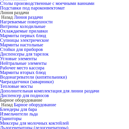
Столы производственные с моечными ваннами
Подставки под пароконвектомат
Линия раздачи
Назад
Линия раздачи
Нагреваемые поверхности
Витрины холодильные
Охлаждаемые прилавки
Мармиты первых блюд
Супницы электрические
Мармиты настольные
Стойки для приборов
Диспенсеры для тарелок
Угловые элементы
Нейтральные элементы
Рабочее место кассира
Мармиты вторых блюд
Водонагреватели (кипятильники)
Чаераздатчики (заварники)
Тепловые мосты
Дополнительная комплектация для линии раздачи
Диспенсер для подносов
Барное оборудование
Назад
Барное оборудование
Блендеры для бара
Измельчители льда
Граниторы
Миксеры для молочных коктейлей
Льдогенераторы (ледогенераторы)