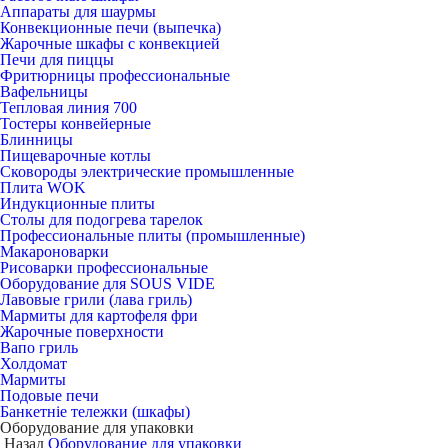
Аппараты для шаурмы
Конвекционные печи (выпечка)
Жарочные шкафы с конвекцией
Печи для пиццы
Фритюрницы профессиональные
Вафельницы
Тепловая линия 700
Тостеры конвейерные
Блинницы
Пищеварочные котлы
Сковороды электрические промышленные
Плита WOK
Индукционные плиты
Столы для подогрева тарелок
Профессиональные плиты (промышленные)
Макароноварки
Рисоварки профессиональные
Оборудование для SOUS VIDE
Лавовые грили (лава гриль)
Мармиты для картофеля фри
Жарочные поверхности
Вапо гриль
Холдомат
Мармиты
Подовые печи
Банкетніе тележки (шкафы)
Оборудование для упаковки
Назад
Оборудование для упаковки