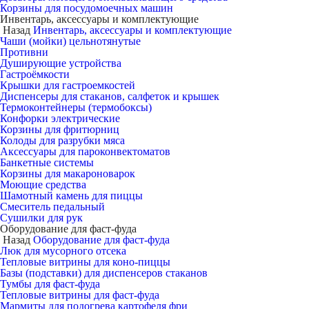
Корзины для посудомоечных машин
Инвентарь, аксессуары и комплектующие
Назад
Инвентарь, аксессуары и комплектующие
Чаши (мойки) цельнотянутые
Противни
Душирующие устройства
Гастроёмкости
Крышки для гастроемкостей
Диспенсеры для стаканов, салфеток и крышек
Термоконтейнеры (термобоксы)
Конфорки электрические
Корзины для фритюрниц
Колоды для разрубки мяса
Аксессуары для пароконвектоматов
Банкетные системы
Корзины для макароноварок
Моющие средства
Шамотный камень для пиццы
Смеситель педальный
Сушилки для рук
Оборудование для фаст-фуда
Назад
Оборудование для фаст-фуда
Люк для мусорного отсека
Тепловые витрины для коно-пиццы
Базы (подставки) для диспенсеров стаканов
Тумбы для фаст-фуда
Тепловые витрины для фаст-фуда
Мармиты для подогрева картофеля фри