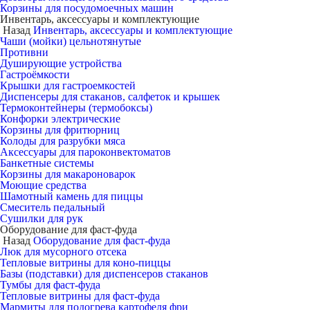
Корзины для посудомоечных машин
Инвентарь, аксессуары и комплектующие
Назад
Инвентарь, аксессуары и комплектующие
Чаши (мойки) цельнотянутые
Противни
Душирующие устройства
Гастроёмкости
Крышки для гастроемкостей
Диспенсеры для стаканов, салфеток и крышек
Термоконтейнеры (термобоксы)
Конфорки электрические
Корзины для фритюрниц
Колоды для разрубки мяса
Аксессуары для пароконвектоматов
Банкетные системы
Корзины для макароноварок
Моющие средства
Шамотный камень для пиццы
Смеситель педальный
Сушилки для рук
Оборудование для фаст-фуда
Назад
Оборудование для фаст-фуда
Люк для мусорного отсека
Тепловые витрины для коно-пиццы
Базы (подставки) для диспенсеров стаканов
Тумбы для фаст-фуда
Тепловые витрины для фаст-фуда
Мармиты для подогрева картофеля фри