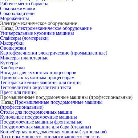
Рабочее место бармена
Соковыжималки
Сокоохладители
Мороженицы
Электромеханическое оборудование
Назад
Электромеханическое оборудование
Универсальные кухонные машины
Слайсеры (ломтерезки)
Мясорубки
Овощерезки
Картофелечистки электрические (промышленные)
Миксеры планетарные
Куттеры
Хлеборезки
Насадки для кухонных процессоров
Приводы к кухонным процессорам
Тестораскаточные машины для пиццы
Тестоделители-округлители теста
Пресс для пиццы
Промышленные посудомоечные машины (профессиональные)
Назад
Промышленные посудомоечные машины
(профессиональные)
Столы для посудомоечных машин
Купольные посудомоечные машины
Посудомоечные машины фронтальные
Посудомоечная машина для бара (стаканы)
Конвейерная посудомоечная машина (туннельная)
Дозаторы моющего, ополаскивающего средства