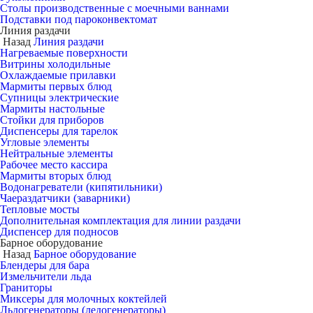
Столы производственные с моечными ваннами
Подставки под пароконвектомат
Линия раздачи
Назад
Линия раздачи
Нагреваемые поверхности
Витрины холодильные
Охлаждаемые прилавки
Мармиты первых блюд
Супницы электрические
Мармиты настольные
Стойки для приборов
Диспенсеры для тарелок
Угловые элементы
Нейтральные элементы
Рабочее место кассира
Мармиты вторых блюд
Водонагреватели (кипятильники)
Чаераздатчики (заварники)
Тепловые мосты
Дополнительная комплектация для линии раздачи
Диспенсер для подносов
Барное оборудование
Назад
Барное оборудование
Блендеры для бара
Измельчители льда
Граниторы
Миксеры для молочных коктейлей
Льдогенераторы (ледогенераторы)