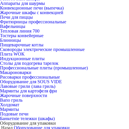
Аппараты для шаурмы
Конвекционные печи (выпечка)
Жарочные шкафы с конвекцией
Печи для пиццы
Фритюрницы профессиональные
Вафельницы
Тепловая линия 700
Тостеры конвейерные
Блинницы
Пищеварочные котлы
Сковороды электрические промышленные
Плита WOK
Индукционные плиты
Столы для подогрева тарелок
Профессиональные плиты (промышленные)
Макароноварки
Рисоварки профессиональные
Оборудование для SOUS VIDE
Лавовые грили (лава гриль)
Мармиты для картофеля фри
Жарочные поверхности
Вапо гриль
Холдомат
Мармиты
Подовые печи
Банкетніе тележки (шкафы)
Оборудование для упаковки
Назад
Оборудование для упаковки