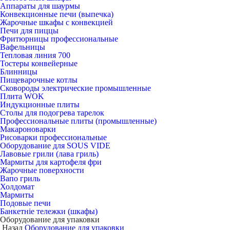
Аппараты для шаурмы
Конвекционные печи (выпечка)
Жарочные шкафы с конвекцией
Печи для пиццы
Фритюрницы профессиональные
Вафельницы
Тепловая линия 700
Тостеры конвейерные
Блинницы
Пищеварочные котлы
Сковороды электрические промышленные
Плита WOK
Индукционные плиты
Столы для подогрева тарелок
Профессиональные плиты (промышленные)
Макароноварки
Рисоварки профессиональные
Оборудование для SOUS VIDE
Лавовые грили (лава гриль)
Мармиты для картофеля фри
Жарочные поверхности
Вапо гриль
Холдомат
Мармиты
Подовые печи
Банкетніе тележки (шкафы)
Оборудование для упаковки
Назад
Оборудование для упаковки