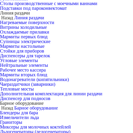
Столы производственные с моечными ваннами
Подставки под пароконвектомат
Линия раздачи
Назад
Линия раздачи
Нагреваемые поверхности
Витрины холодильные
Охлаждаемые прилавки
Мармиты первых блюд
Супницы электрические
Мармиты настольные
Стойки для приборов
Диспенсеры для тарелок
Угловые элементы
Нейтральные элементы
Рабочее место кассира
Мармиты вторых блюд
Водонагреватели (кипятильники)
Чаераздатчики (заварники)
Тепловые мосты
Дополнительная комплектация для линии раздачи
Диспенсер для подносов
Барное оборудование
Назад
Барное оборудование
Блендеры для бара
Измельчители льда
Граниторы
Миксеры для молочных коктейлей
Льдогенераторы (ледогенераторы)