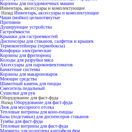
Корзины для посудомоечных машин
Инвентарь, аксессуары и комплектующие
Назад
Инвентарь, аксессуары и комплектующие
Чаши (мойки) цельнотянутые
Противни
Душирующие устройства
Гастроёмкости
Крышки для гастроемкостей
Диспенсеры для стаканов, салфеток и крышек
Термоконтейнеры (термобоксы)
Конфорки электрические
Корзины для фритюрниц
Колоды для разрубки мяса
Аксессуары для пароконвектоматов
Банкетные системы
Корзины для макароноварок
Моющие средства
Шамотный камень для пиццы
Смеситель педальный
Сушилки для рук
Оборудование для фаст-фуда
Назад
Оборудование для фаст-фуда
Люк для мусорного отсека
Тепловые витрины для коно-пиццы
Базы (подставки) для диспенсеров стаканов
Тумбы для фаст-фуда
Тепловые витрины для фаст-фуда
Мармиты для подогрева картофеля фри