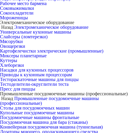
Рабочее место бармена
Соковыжималки
Сокоохладители
Мороженицы
Электромеханическое оборудование
Назад
Электромеханическое оборудование
Универсальные кухонные машины
Слайсеры (ломтерезки)
Мясорубки
Овощерезки
Картофелечистки электрические (промышленные)
Миксеры планетарные
Куттеры
Хлеборезки
Насадки для кухонных процессоров
Приводы к кухонным процессорам
Тестораскаточные машины для пиццы
Тестоделители-округлители теста
Пресс для пиццы
Промышленные посудомоечные машины (профессиональные)
Назад
Промышленные посудомоечные машины
(профессиональные)
Столы для посудомоечных машин
Купольные посудомоечные машины
Посудомоечные машины фронтальные
Посудомоечная машина для бара (стаканы)
Конвейерная посудомоечная машина (туннельная)
Дозаторы моющего, ополаскивающего средства