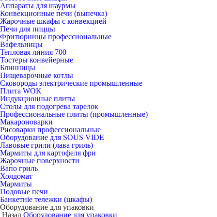
Аппараты для шаурмы
Конвекционные печи (выпечка)
Жарочные шкафы с конвекцией
Печи для пиццы
Фритюрницы профессиональные
Вафельницы
Тепловая линия 700
Тостеры конвейерные
Блинницы
Пищеварочные котлы
Сковороды электрические промышленные
Плита WOK
Индукционные плиты
Столы для подогрева тарелок
Профессиональные плиты (промышленные)
Макароноварки
Рисоварки профессиональные
Оборудование для SOUS VIDE
Лавовые грили (лава гриль)
Мармиты для картофеля фри
Жарочные поверхности
Вапо гриль
Холдомат
Мармиты
Подовые печи
Банкетніе тележки (шкафы)
Оборудование для упаковки
Назад
Оборудование для упаковки