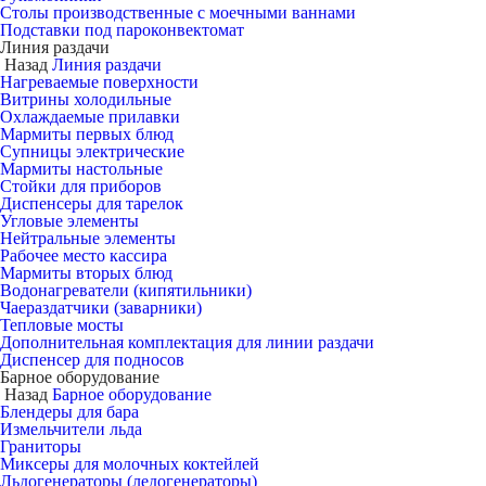
Столы производственные с моечными ваннами
Подставки под пароконвектомат
Линия раздачи
Назад
Линия раздачи
Нагреваемые поверхности
Витрины холодильные
Охлаждаемые прилавки
Мармиты первых блюд
Супницы электрические
Мармиты настольные
Стойки для приборов
Диспенсеры для тарелок
Угловые элементы
Нейтральные элементы
Рабочее место кассира
Мармиты вторых блюд
Водонагреватели (кипятильники)
Чаераздатчики (заварники)
Тепловые мосты
Дополнительная комплектация для линии раздачи
Диспенсер для подносов
Барное оборудование
Назад
Барное оборудование
Блендеры для бара
Измельчители льда
Граниторы
Миксеры для молочных коктейлей
Льдогенераторы (ледогенераторы)