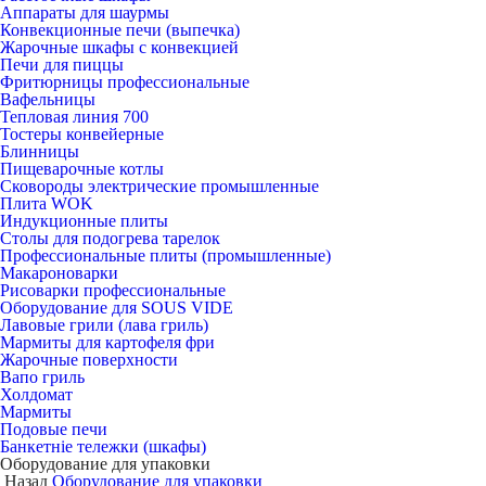
Аппараты для шаурмы
Конвекционные печи (выпечка)
Жарочные шкафы с конвекцией
Печи для пиццы
Фритюрницы профессиональные
Вафельницы
Тепловая линия 700
Тостеры конвейерные
Блинницы
Пищеварочные котлы
Сковороды электрические промышленные
Плита WOK
Индукционные плиты
Столы для подогрева тарелок
Профессиональные плиты (промышленные)
Макароноварки
Рисоварки профессиональные
Оборудование для SOUS VIDE
Лавовые грили (лава гриль)
Мармиты для картофеля фри
Жарочные поверхности
Вапо гриль
Холдомат
Мармиты
Подовые печи
Банкетніе тележки (шкафы)
Оборудование для упаковки
Назад
Оборудование для упаковки