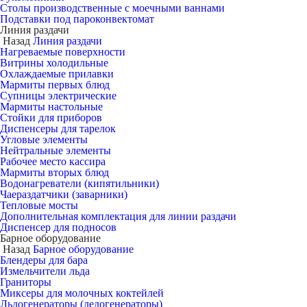
Столы производственные с моечными ваннами
Подставки под пароконвектомат
Линия раздачи
Назад
Линия раздачи
Нагреваемые поверхности
Витрины холодильные
Охлаждаемые прилавки
Мармиты первых блюд
Супницы электрические
Мармиты настольные
Стойки для приборов
Диспенсеры для тарелок
Угловые элементы
Нейтральные элементы
Рабочее место кассира
Мармиты вторых блюд
Водонагреватели (кипятильники)
Чаераздатчики (заварники)
Тепловые мосты
Дополнительная комплектация для линии раздачи
Диспенсер для подносов
Барное оборудование
Назад
Барное оборудование
Блендеры для бара
Измельчители льда
Граниторы
Миксеры для молочных коктейлей
Льдогенераторы (ледогенераторы)