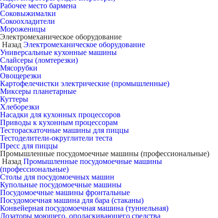
Рабочее место бармена
Соковыжималки
Сокоохладители
Мороженицы
Электромеханическое оборудование
Назад
Электромеханическое оборудование
Универсальные кухонные машины
Слайсеры (ломтерезки)
Мясорубки
Овощерезки
Картофелечистки электрические (промышленные)
Миксеры планетарные
Куттеры
Хлеборезки
Насадки для кухонных процессоров
Приводы к кухонным процессорам
Тестораскаточные машины для пиццы
Тестоделители-округлители теста
Пресс для пиццы
Промышленные посудомоечные машины (профессиональные)
Назад
Промышленные посудомоечные машины
(профессиональные)
Столы для посудомоечных машин
Купольные посудомоечные машины
Посудомоечные машины фронтальные
Посудомоечная машина для бара (стаканы)
Конвейерная посудомоечная машина (туннельная)
Дозаторы моющего, ополаскивающего средства