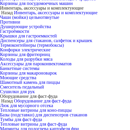
Корзины для посудомоечных машин
Инвентарь, аксессуары и комплектующие
Назад
Инвентарь, аксессуары и комплектующие
Чаши (мойки) цельнотянутые
Противни
Душирующие устройства
Гастроёмкости
Крышки для гастроемкостей
Диспенсеры для стаканов, салфеток и крышек
Термоконтейнеры (термобоксы)
Конфорки электрические
Корзины для фритюрниц
Колоды для разрубки мяса
Аксессуары для пароконвектоматов
Банкетные системы
Корзины для макароноварок
Моющие средства
Шамотный камень для пиццы
Смеситель педальный
Сушилки для рук
Оборудование для фаст-фуда
Назад
Оборудование для фаст-фуда
Люк для мусорного отсека
Тепловые витрины для коно-пиццы
Базы (подставки) для диспенсеров стаканов
Тумбы для фаст-фуда
Тепловые витрины для фаст-фуда
Мармиты для подогрева картофеля фри