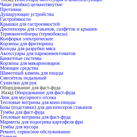
Чаши (мойки) цельнотянутые
Противни
Душирующие устройства
Гастроёмкости
Крышки для гастроемкостей
Диспенсеры для стаканов, салфеток и крышек
Термоконтейнеры (термобоксы)
Конфорки электрические
Корзины для фритюрниц
Колоды для разрубки мяса
Аксессуары для пароконвектоматов
Банкетные системы
Корзины для макароноварок
Моющие средства
Шамотный камень для пиццы
Смеситель педальный
Сушилки для рук
Оборудование для фаст-фуда
Назад
Оборудование для фаст-фуда
Люк для мусорного отсека
Тепловые витрины для коно-пиццы
Базы (подставки) для диспенсеров стаканов
Тумбы для фаст-фуда
Тепловые витрины для фаст-фуда
Мармиты для подогрева картофеля фри
Тумбы для мусора
Ремонт, сервисное обслуживание
Главная