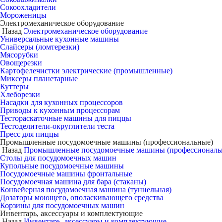
Сокоохладители
Мороженицы
Электромеханическое оборудование
Назад
Электромеханическое оборудование
Универсальные кухонные машины
Слайсеры (ломтерезки)
Мясорубки
Овощерезки
Картофелечистки электрические (промышленные)
Миксеры планетарные
Куттеры
Хлеборезки
Насадки для кухонных процессоров
Приводы к кухонным процессорам
Тестораскаточные машины для пиццы
Тестоделители-округлители теста
Пресс для пиццы
Промышленные посудомоечные машины (профессиональные)
Назад
Промышленные посудомоечные машины (профессиональ
Столы для посудомоечных машин
Купольные посудомоечные машины
Посудомоечные машины фронтальные
Посудомоечная машина для бара (стаканы)
Конвейерная посудомоечная машина (туннельная)
Дозаторы моющего, ополаскивающего средства
Корзины для посудомоечных машин
Инвентарь, аксессуары и комплектующие
Назад
Инвентарь, аксессуары и комплектующие