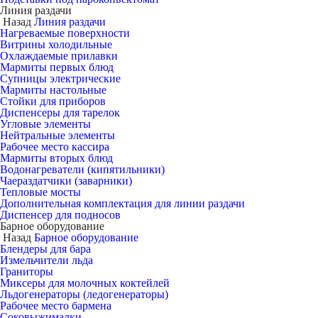
Линия раздачи
Назад
Линия раздачи
Нагреваемые поверхности
Витрины холодильные
Охлаждаемые прилавки
Мармиты первых блюд
Супницы электрические
Мармиты настольные
Стойки для приборов
Диспенсеры для тарелок
Угловые элементы
Нейтральные элементы
Рабочее место кассира
Мармиты вторых блюд
Водонагреватели (кипятильники)
Чаераздатчики (заварники)
Тепловые мосты
Дополнительная комплектация для линии раздачи
Диспенсер для подносов
Барное оборудование
Назад
Барное оборудование
Блендеры для бара
Измельчители льда
Граниторы
Миксеры для молочных коктейлей
Льдогенераторы (ледогенераторы)
Рабочее место бармена
Соковыжималки