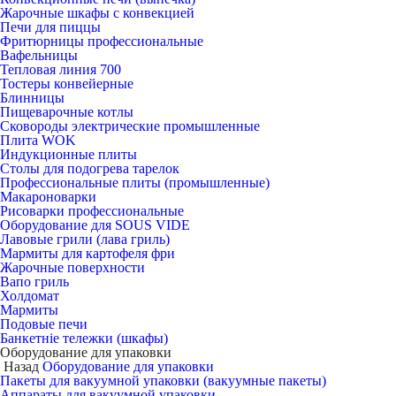
Жарочные шкафы с конвекцией
Печи для пиццы
Фритюрницы профессиональные
Вафельницы
Тепловая линия 700
Тостеры конвейерные
Блинницы
Пищеварочные котлы
Сковороды электрические промышленные
Плита WOK
Индукционные плиты
Столы для подогрева тарелок
Профессиональные плиты (промышленные)
Макароноварки
Рисоварки профессиональные
Оборудование для SOUS VIDE
Лавовые грили (лава гриль)
Мармиты для картофеля фри
Жарочные поверхности
Вапо гриль
Холдомат
Мармиты
Подовые печи
Банкетніе тележки (шкафы)
Оборудование для упаковки
Назад
Оборудование для упаковки
Пакеты для вакуумной упаковки (вакуумные пакеты)
Аппараты для вакуумной упаковки