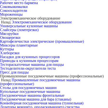
Рабочее место бармена
Соковыжималки
Сокоохладители
Мороженицы
Электромеханическое оборудование
Назад
Электромеханическое оборудование
Универсальные кухонные машины
Слайсеры (ломтерезки)
Мясорубки
Овощерезки
Картофелечистки электрические (промышленные)
Миксеры планетарные
Куттеры
Хлеборезки
Насадки для кухонных процессоров
Приводы к кухонным процессорам
Тестораскаточные машины для пиццы
Тестоделители-округлители теста
Пресс для пиццы
Промышленные посудомоечные машины (профессиональные)
Назад
Промышленные посудомоечные машины
(профессиональные)
Столы для посудомоечных машин
Купольные посудомоечные машины
Посудомоечные машины фронтальные
Посудомоечная машина для бара (стаканы)
Конвейерная посудомоечная машина (туннельная)
Дозаторы моющего, ополаскивающего средства