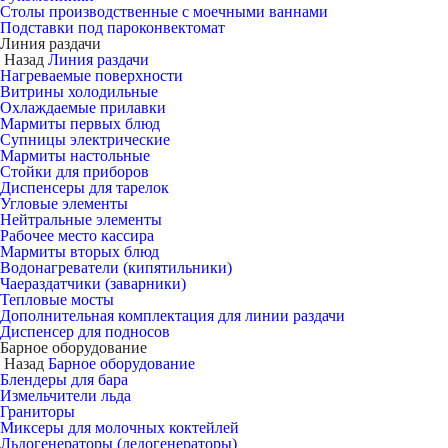
Столы производственные с моечными ваннами
Подставки под пароконвектомат
Линия раздачи
Назад
Линия раздачи
Нагреваемые поверхности
Витрины холодильные
Охлаждаемые прилавки
Мармиты первых блюд
Супницы электрические
Мармиты настольные
Стойки для приборов
Диспенсеры для тарелок
Угловые элементы
Нейтральные элементы
Рабочее место кассира
Мармиты вторых блюд
Водонагреватели (кипятильники)
Чаераздатчики (заварники)
Тепловые мосты
Дополнительная комплектация для линии раздачи
Диспенсер для подносов
Барное оборудование
Назад
Барное оборудование
Блендеры для бара
Измельчители льда
Граниторы
Миксеры для молочных коктейлей
Льдогенераторы (ледогенераторы)