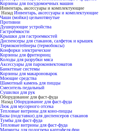
Корзины для посудомоечных машин
Инвентарь, аксессуары и комплектующие
Назад
Инвентарь, аксессуары и комплектующие
Чаши (мойки) цельнотянутые
Противни
Душирующие устройства
Гастроёмкости
Крышки для гастроемкостей
Диспенсеры для стаканов, салфеток и крышек
Термоконтейнеры (термобоксы)
Конфорки электрические
Корзины для фритюрниц
Колоды для разрубки мяса
Аксессуары для пароконвектоматов
Банкетные системы
Корзины для макароноварок
Моющие средства
Шамотный камень для пиццы
Смеситель педальный
Сушилки для рук
Оборудование для фаст-фуда
Назад
Оборудование для фаст-фуда
Люк для мусорного отсека
Тепловые витрины для коно-пиццы
Базы (подставки) для диспенсеров стаканов
Тумбы для фаст-фуда
Тепловые витрины для фаст-фуда
Мармиты для подогрева картофеля фри