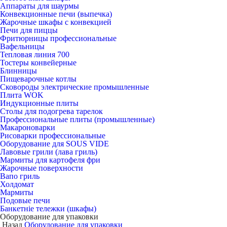
Аппараты для шаурмы
Конвекционные печи (выпечка)
Жарочные шкафы с конвекцией
Печи для пиццы
Фритюрницы профессиональные
Вафельницы
Тепловая линия 700
Тостеры конвейерные
Блинницы
Пищеварочные котлы
Сковороды электрические промышленные
Плита WOK
Индукционные плиты
Столы для подогрева тарелок
Профессиональные плиты (промышленные)
Макароноварки
Рисоварки профессиональные
Оборудование для SOUS VIDE
Лавовые грили (лава гриль)
Мармиты для картофеля фри
Жарочные поверхности
Вапо гриль
Холдомат
Мармиты
Подовые печи
Банкетніе тележки (шкафы)
Оборудование для упаковки
Назад
Оборудование для упаковки