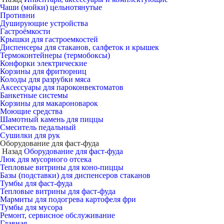
Чаши (мойки) цельнотянутые
Противни
Душирующие устройства
Гастроёмкости
Крышки для гастроемкостей
Диспенсеры для стаканов, салфеток и крышек
Термоконтейнеры (термобоксы)
Конфорки электрические
Корзины для фритюрниц
Колоды для разрубки мяса
Аксессуары для пароконвектоматов
Банкетные системы
Корзины для макароноварок
Моющие средства
Шамотный камень для пиццы
Смеситель педальный
Сушилки для рук
Оборудование для фаст-фуда
Назад
Оборудование для фаст-фуда
Люк для мусорного отсека
Тепловые витрины для коно-пиццы
Базы (подставки) для диспенсеров стаканов
Тумбы для фаст-фуда
Тепловые витрины для фаст-фуда
Мармиты для подогрева картофеля фри
Тумбы для мусора
Ремонт, сервисное обслуживание
Главная