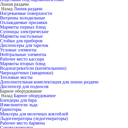
Линия раздачи
Назад
Линия раздачи
Нагреваемые поверхности
Витрины холодильные
Охлаждаемые прилавки
Мармиты первых блюд
Супницы электрические
Мармиты настольные
Стойки для приборов
Диспенсеры для тарелок
Угловые элементы
Нейтральные элементы
Рабочее место кассира
Мармиты вторых блюд
Водонагреватели (кипятильники)
Чаераздатчики (заварники)
Тепловые мосты
Дополнительная комплектация для линии раздачи
Диспенсер для подносов
Барное оборудование
Назад
Барное оборудование
Блендеры для бара
Измельчители льда
Граниторы
Миксеры для молочных коктейлей
Льдогенераторы (ледогенераторы)
Рабочее место бармена
Соковыжималки