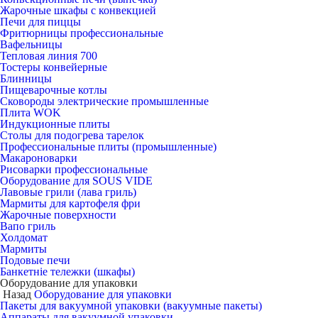
Жарочные шкафы с конвекцией
Печи для пиццы
Фритюрницы профессиональные
Вафельницы
Тепловая линия 700
Тостеры конвейерные
Блинницы
Пищеварочные котлы
Сковороды электрические промышленные
Плита WOK
Индукционные плиты
Столы для подогрева тарелок
Профессиональные плиты (промышленные)
Макароноварки
Рисоварки профессиональные
Оборудование для SOUS VIDE
Лавовые грили (лава гриль)
Мармиты для картофеля фри
Жарочные поверхности
Вапо гриль
Холдомат
Мармиты
Подовые печи
Банкетніе тележки (шкафы)
Оборудование для упаковки
Назад
Оборудование для упаковки
Пакеты для вакуумной упаковки (вакуумные пакеты)
Аппараты для вакуумной упаковки