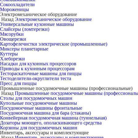
Сокоохладители
Мороженицы
Электромеханическое оборудование
Назад
Электромеханическое оборудование
Универсальные кухонные машины
Слайсеры (ломтерезки)
Мясорубки
Овощерезки
Картофелечистки электрические (промышленные)
Миксеры планетарные
Куттеры
Хлеборезки
Насадки для кухонных процессоров
Приводы к кухонным процессорам
Тестораскаточные машины для пиццы
Тестоделители-округлители теста
Пресс для пиццы
Промышленные посудомоечные машины (профессиональные)
Назад
Промышленные посудомоечные машины (профессиональ
Столы для посудомоечных машин
Купольные посудомоечные машины
Посудомоечные машины фронтальные
Посудомоечная машина для бара (стаканы)
Конвейерная посудомоечная машина (туннельная)
Дозаторы моющего, ополаскивающего средства
Корзины для посудомоечных машин
Инвентарь, аксессуары и комплектующие
Назад
Инвентарь, аксессуары и комплектующие