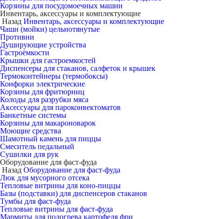
Корзины для посудомоечных машин
Инвентарь, аксессуары и комплектующие
Назад
Инвентарь, аксессуары и комплектующие
Чаши (мойки) цельнотянутые
Противни
Душирующие устройства
Гастроёмкости
Крышки для гастроемкостей
Диспенсеры для стаканов, салфеток и крышек
Термоконтейнеры (термобоксы)
Конфорки электрические
Корзины для фритюрниц
Колоды для разрубки мяса
Аксессуары для пароконвектоматов
Банкетные системы
Корзины для макароноварок
Моющие средства
Шамотный камень для пиццы
Смеситель педальный
Сушилки для рук
Оборудование для фаст-фуда
Назад
Оборудование для фаст-фуда
Люк для мусорного отсека
Тепловые витрины для коно-пиццы
Базы (подставки) для диспенсеров стаканов
Тумбы для фаст-фуда
Тепловые витрины для фаст-фуда
Мармиты для подогрева картофеля фри