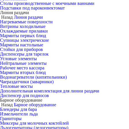
Столы производственные с моечными ваннами
Подставки под пароконвектомат
Линия раздачи
Назад
Линия раздачи
Нагреваемые поверхности
Витрины холодильные
Охлаждаемые прилавки
Мармиты первых блюд
Супницы электрические
Мармиты настольные
Стойки для приборов
Диспенсеры для тарелок
Угловые элементы
Нейтральные элементы
Рабочее место кассира
Мармиты вторых блюд
Водонагреватели (кипятильники)
Чаераздатчики (заварники)
Тепловые мосты
Дополнительная комплектация для линии раздачи
Диспенсер для подносов
Барное оборудование
Назад
Барное оборудование
Блендеры для бара
Измельчители льда
Граниторы
Миксеры для молочных коктейлей
Льдогенераторы (ледогенераторы)