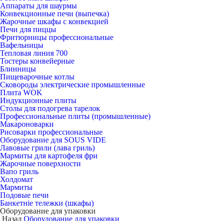
Аппараты для шаурмы
Конвекционные печи (выпечка)
Жарочные шкафы с конвекцией
Печи для пиццы
Фритюрницы профессиональные
Вафельницы
Тепловая линия 700
Тостеры конвейерные
Блинницы
Пищеварочные котлы
Сковороды электрические промышленные
Плита WOK
Индукционные плиты
Столы для подогрева тарелок
Профессиональные плиты (промышленные)
Макароноварки
Рисоварки профессиональные
Оборудование для SOUS VIDE
Лавовые грили (лава гриль)
Мармиты для картофеля фри
Жарочные поверхности
Вапо гриль
Холдомат
Мармиты
Подовые печи
Банкетніе тележки (шкафы)
Оборудование для упаковки
Назад
Оборудование для упаковки