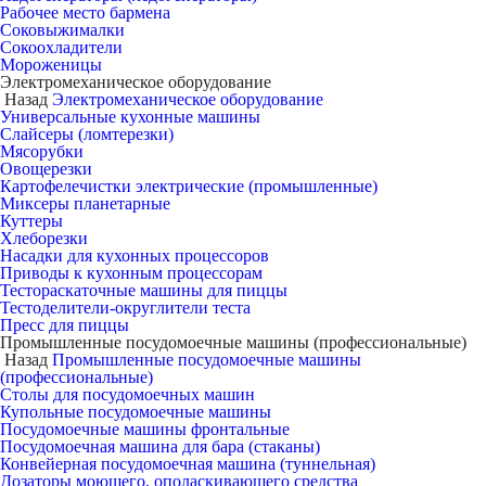
Рабочее место бармена
Соковыжималки
Сокоохладители
Мороженицы
Электромеханическое оборудование
Назад
Электромеханическое оборудование
Универсальные кухонные машины
Слайсеры (ломтерезки)
Мясорубки
Овощерезки
Картофелечистки электрические (промышленные)
Миксеры планетарные
Куттеры
Хлеборезки
Насадки для кухонных процессоров
Приводы к кухонным процессорам
Тестораскаточные машины для пиццы
Тестоделители-округлители теста
Пресс для пиццы
Промышленные посудомоечные машины (профессиональные)
Назад
Промышленные посудомоечные машины
(профессиональные)
Столы для посудомоечных машин
Купольные посудомоечные машины
Посудомоечные машины фронтальные
Посудомоечная машина для бара (стаканы)
Конвейерная посудомоечная машина (туннельная)
Дозаторы моющего, ополаскивающего средства