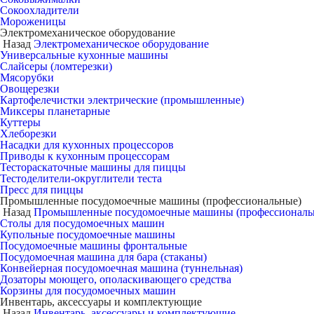
Сокоохладители
Мороженицы
Электромеханическое оборудование
Назад
Электромеханическое оборудование
Универсальные кухонные машины
Слайсеры (ломтерезки)
Мясорубки
Овощерезки
Картофелечистки электрические (промышленные)
Миксеры планетарные
Куттеры
Хлеборезки
Насадки для кухонных процессоров
Приводы к кухонным процессорам
Тестораскаточные машины для пиццы
Тестоделители-округлители теста
Пресс для пиццы
Промышленные посудомоечные машины (профессиональные)
Назад
Промышленные посудомоечные машины (профессиональ
Столы для посудомоечных машин
Купольные посудомоечные машины
Посудомоечные машины фронтальные
Посудомоечная машина для бара (стаканы)
Конвейерная посудомоечная машина (туннельная)
Дозаторы моющего, ополаскивающего средства
Корзины для посудомоечных машин
Инвентарь, аксессуары и комплектующие
Назад
Инвентарь, аксессуары и комплектующие