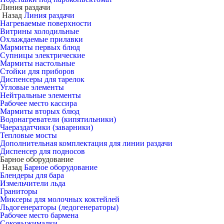
Линия раздачи
Назад
Линия раздачи
Нагреваемые поверхности
Витрины холодильные
Охлаждаемые прилавки
Мармиты первых блюд
Супницы электрические
Мармиты настольные
Стойки для приборов
Диспенсеры для тарелок
Угловые элементы
Нейтральные элементы
Рабочее место кассира
Мармиты вторых блюд
Водонагреватели (кипятильники)
Чаераздатчики (заварники)
Тепловые мосты
Дополнительная комплектация для линии раздачи
Диспенсер для подносов
Барное оборудование
Назад
Барное оборудование
Блендеры для бара
Измельчители льда
Граниторы
Миксеры для молочных коктейлей
Льдогенераторы (ледогенераторы)
Рабочее место бармена
Соковыжималки