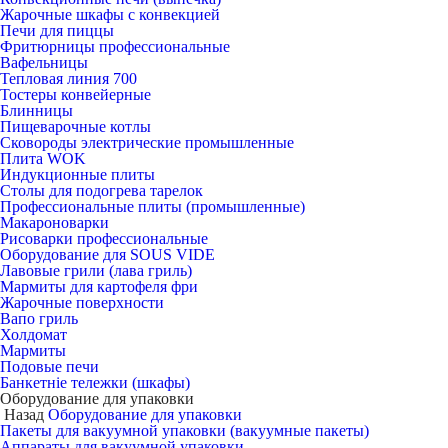
Жарочные шкафы с конвекцией
Печи для пиццы
Фритюрницы профессиональные
Вафельницы
Тепловая линия 700
Тостеры конвейерные
Блинницы
Пищеварочные котлы
Сковороды электрические промышленные
Плита WOK
Индукционные плиты
Столы для подогрева тарелок
Профессиональные плиты (промышленные)
Макароноварки
Рисоварки профессиональные
Оборудование для SOUS VIDE
Лавовые грили (лава гриль)
Мармиты для картофеля фри
Жарочные поверхности
Вапо гриль
Холдомат
Мармиты
Подовые печи
Банкетніе тележки (шкафы)
Оборудование для упаковки
Назад
Оборудование для упаковки
Пакеты для вакуумной упаковки (вакуумные пакеты)
Аппараты для вакуумной упаковки