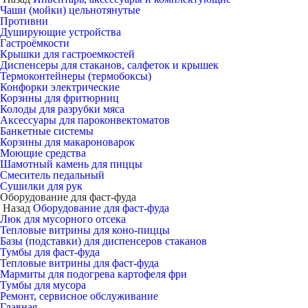
Чаши (мойки) цельнотянутые
Противни
Душирующие устройства
Гастроёмкости
Крышки для гастроемкостей
Диспенсеры для стаканов, салфеток и крышек
Термоконтейнеры (термобоксы)
Конфорки электрические
Корзины для фритюрниц
Колоды для разрубки мяса
Аксессуары для пароконвектоматов
Банкетные системы
Корзины для макароноварок
Моющие средства
Шамотный камень для пиццы
Смеситель педальный
Сушилки для рук
Оборудование для фаст-фуда
Назад
Оборудование для фаст-фуда
Люк для мусорного отсека
Тепловые витрины для коно-пиццы
Базы (подставки) для диспенсеров стаканов
Тумбы для фаст-фуда
Тепловые витрины для фаст-фуда
Мармиты для подогрева картофеля фри
Тумбы для мусора
Ремонт, сервисное обслуживание
Главная