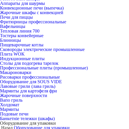
Аппараты для шаурмы
Конвекционные печи (выпечка)
Жарочные шкафы с конвекцией
Печи для пиццы
Фритюрницы профессиональные
Вафельницы
Тепловая линия 700
Тостеры конвейерные
Блинницы
Пищеварочные котлы
Сковороды электрические промышленные
Плита WOK
Индукционные плиты
Столы для подогрева тарелок
Профессиональные плиты (промышленные)
Макароноварки
Рисоварки профессиональные
Оборудование для SOUS VIDE
Лавовые грили (лава гриль)
Мармиты для картофеля фри
Жарочные поверхности
Вапо гриль
Холдомат
Мармиты
Подовые печи
Банкетніе тележки (шкафы)
Оборудование для упаковки
Назад
Оборудование для упаковки