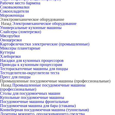
Рабочее место бармена
Соковыжималки
Сокоохладители
Мороженицы
Электромеханическое оборудование
Назад
Электромеханическое оборудование
Универсальные кухонные машины
Слайсеры (ломтерезки)
Мясорубки
Овощерезки
Картофелечистки электрические (промышленные)
Миксеры планетарные
Куттеры
Хлеборезки
Насадки для кухонных процессоров
Приводы к кухонным процессорам
Тестораскаточные машины для пиццы
Тестоделители-округлители теста
Пресс для пиццы
Промышленные посудомоечные машины (профессиональные)
Назад
Промышленные посудомоечные машины
(профессиональные)
Столы для посудомоечных машин
Купольные посудомоечные машины
Посудомоечные машины фронтальные
Посудомоечная машина для бара (стаканы)
Конвейерная посудомоечная машина (туннельная)
Дозаторы моющего, ополаскивающего средства