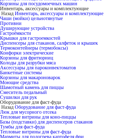
Корзины для посудомоечных машин
Инвентарь, аксессуары и комплектующие
Назад
Инвентарь, аксессуары и комплектующие
Чаши (мойки) цельнотянутые
Противни
Душирующие устройства
Гастроёмкости
Крышки для гастроемкостей
Диспенсеры для стаканов, салфеток и крышек
Термоконтейнеры (термобоксы)
Конфорки электрические
Корзины для фритюрниц
Колоды для разрубки мяса
Аксессуары для пароконвектоматов
Банкетные системы
Корзины для макароноварок
Моющие средства
Шамотный камень для пиццы
Смеситель педальный
Сушилки для рук
Оборудование для фаст-фуда
Назад
Оборудование для фаст-фуда
Люк для мусорного отсека
Тепловые витрины для коно-пиццы
Базы (подставки) для диспенсеров стаканов
Тумбы для фаст-фуда
Тепловые витрины для фаст-фуда
Мармиты для подогрева картофеля фри