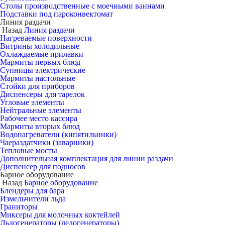
Столы производственные с моечными ваннами
Подставки под пароконвектомат
Линия раздачи
Назад
Линия раздачи
Нагреваемые поверхности
Витрины холодильные
Охлаждаемые прилавки
Мармиты первых блюд
Супницы электрические
Мармиты настольные
Стойки для приборов
Диспенсеры для тарелок
Угловые элементы
Нейтральные элементы
Рабочее место кассира
Мармиты вторых блюд
Водонагреватели (кипятильники)
Чаераздатчики (заварники)
Тепловые мосты
Дополнительная комплектация для линии раздачи
Диспенсер для подносов
Барное оборудование
Назад
Барное оборудование
Блендеры для бара
Измельчители льда
Граниторы
Миксеры для молочных коктейлей
Льдогенераторы (ледогенераторы)