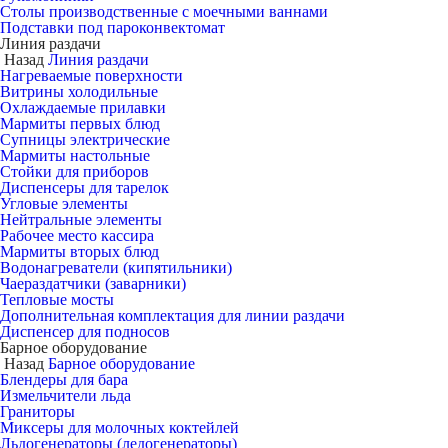
Столы производственные с моечными ваннами
Подставки под пароконвектомат
Линия раздачи
Назад
Линия раздачи
Нагреваемые поверхности
Витрины холодильные
Охлаждаемые прилавки
Мармиты первых блюд
Супницы электрические
Мармиты настольные
Стойки для приборов
Диспенсеры для тарелок
Угловые элементы
Нейтральные элементы
Рабочее место кассира
Мармиты вторых блюд
Водонагреватели (кипятильники)
Чаераздатчики (заварники)
Тепловые мосты
Дополнительная комплектация для линии раздачи
Диспенсер для подносов
Барное оборудование
Назад
Барное оборудование
Блендеры для бара
Измельчители льда
Граниторы
Миксеры для молочных коктейлей
Льдогенераторы (ледогенераторы)