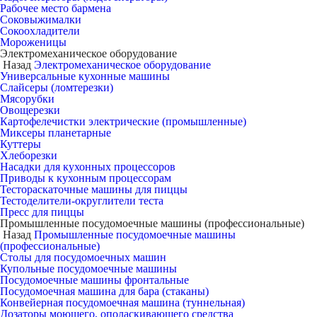
Рабочее место бармена
Соковыжималки
Сокоохладители
Мороженицы
Электромеханическое оборудование
Назад
Электромеханическое оборудование
Универсальные кухонные машины
Слайсеры (ломтерезки)
Мясорубки
Овощерезки
Картофелечистки электрические (промышленные)
Миксеры планетарные
Куттеры
Хлеборезки
Насадки для кухонных процессоров
Приводы к кухонным процессорам
Тестораскаточные машины для пиццы
Тестоделители-округлители теста
Пресс для пиццы
Промышленные посудомоечные машины (профессиональные)
Назад
Промышленные посудомоечные машины
(профессиональные)
Столы для посудомоечных машин
Купольные посудомоечные машины
Посудомоечные машины фронтальные
Посудомоечная машина для бара (стаканы)
Конвейерная посудомоечная машина (туннельная)
Дозаторы моющего, ополаскивающего средства