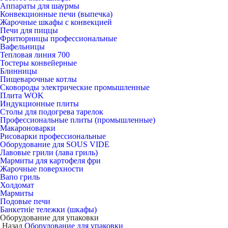
Аппараты для шаурмы
Конвекционные печи (выпечка)
Жарочные шкафы с конвекцией
Печи для пиццы
Фритюрницы профессиональные
Вафельницы
Тепловая линия 700
Тостеры конвейерные
Блинницы
Пищеварочные котлы
Сковороды электрические промышленные
Плита WOK
Индукционные плиты
Столы для подогрева тарелок
Профессиональные плиты (промышленные)
Макароноварки
Рисоварки профессиональные
Оборудование для SOUS VIDE
Лавовые грили (лава гриль)
Мармиты для картофеля фри
Жарочные поверхности
Вапо гриль
Холдомат
Мармиты
Подовые печи
Банкетніе тележки (шкафы)
Оборудование для упаковки
Назад
Оборудование для упаковки