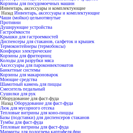
Корзины для посудомоечных машин
Инвентарь, аксессуары и комплектующие
Назад
Инвентарь, аксессуары и комплектующие
Чаши (мойки) цельнотянутые
Противни
Душирующие устройства
Гастроёмкости
Крышки для гастроемкостей
Диспенсеры для стаканов, салфеток и крышек
Термоконтейнеры (термобоксы)
Конфорки электрические
Корзины для фритюрниц
Колоды для разрубки мяса
Аксессуары для пароконвектоматов
Банкетные системы
Корзины для макароноварок
Моющие средства
Шамотный камень для пиццы
Смеситель педальный
Сушилки для рук
Оборудование для фаст-фуда
Назад
Оборудование для фаст-фуда
Люк для мусорного отсека
Тепловые витрины для коно-пиццы
Базы (подставки) для диспенсеров стаканов
Тумбы для фаст-фуда
Тепловые витрины для фаст-фуда
Мармиты для подогрева картофеля фри