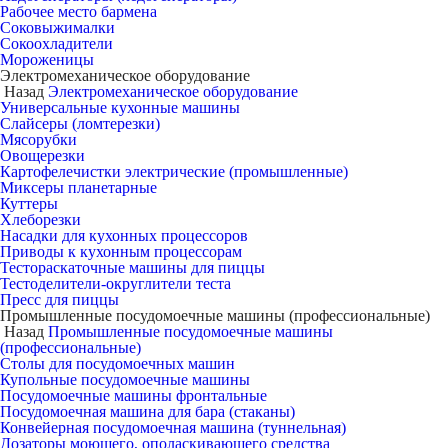
Рабочее место бармена
Соковыжималки
Сокоохладители
Мороженицы
Электромеханическое оборудование
Назад
Электромеханическое оборудование
Универсальные кухонные машины
Слайсеры (ломтерезки)
Мясорубки
Овощерезки
Картофелечистки электрические (промышленные)
Миксеры планетарные
Куттеры
Хлеборезки
Насадки для кухонных процессоров
Приводы к кухонным процессорам
Тестораскаточные машины для пиццы
Тестоделители-округлители теста
Пресс для пиццы
Промышленные посудомоечные машины (профессиональные)
Назад
Промышленные посудомоечные машины
(профессиональные)
Столы для посудомоечных машин
Купольные посудомоечные машины
Посудомоечные машины фронтальные
Посудомоечная машина для бара (стаканы)
Конвейерная посудомоечная машина (туннельная)
Дозаторы моющего, ополаскивающего средства