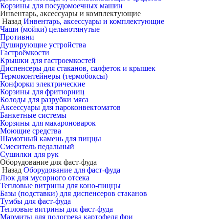
Корзины для посудомоечных машин
Инвентарь, аксессуары и комплектующие
Назад
Инвентарь, аксессуары и комплектующие
Чаши (мойки) цельнотянутые
Противни
Душирующие устройства
Гастроёмкости
Крышки для гастроемкостей
Диспенсеры для стаканов, салфеток и крышек
Термоконтейнеры (термобоксы)
Конфорки электрические
Корзины для фритюрниц
Колоды для разрубки мяса
Аксессуары для пароконвектоматов
Банкетные системы
Корзины для макароноварок
Моющие средства
Шамотный камень для пиццы
Смеситель педальный
Сушилки для рук
Оборудование для фаст-фуда
Назад
Оборудование для фаст-фуда
Люк для мусорного отсека
Тепловые витрины для коно-пиццы
Базы (подставки) для диспенсеров стаканов
Тумбы для фаст-фуда
Тепловые витрины для фаст-фуда
Мармиты для подогрева картофеля фри