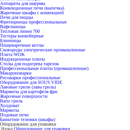
Аппараты для шаурмы
Конвекционные печи (выпечка)
Жарочные шкафы с конвекцией
Печи для пиццы
Фритюрницы профессиональные
Вафельницы
Тепловая линия 700
Тостеры конвейерные
Блинницы
Пищеварочные котлы
Сковороды электрические промышленные
Плита WOK
Индукционные плиты
Столы для подогрева тарелок
Профессиональные плиты (промышленные)
Макароноварки
Рисоварки профессиональные
Оборудование для SOUS VIDE
Лавовые грили (лава гриль)
Мармиты для картофеля фри
Жарочные поверхности
Вапо гриль
Холдомат
Мармиты
Подовые печи
Банкетніе тележки (шкафы)
Оборудование для упаковки
Назад
Оборудование для упаковки