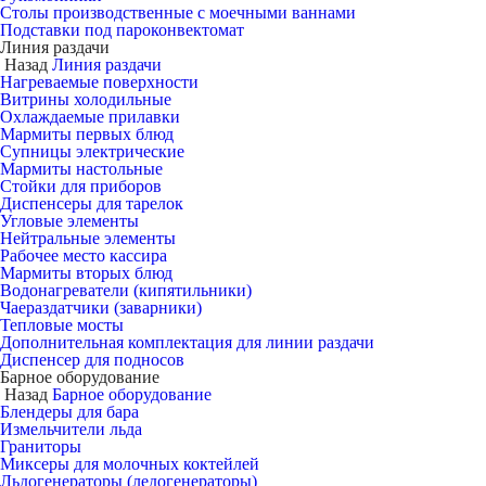
Столы производственные с моечными ваннами
Подставки под пароконвектомат
Линия раздачи
Назад
Линия раздачи
Нагреваемые поверхности
Витрины холодильные
Охлаждаемые прилавки
Мармиты первых блюд
Супницы электрические
Мармиты настольные
Стойки для приборов
Диспенсеры для тарелок
Угловые элементы
Нейтральные элементы
Рабочее место кассира
Мармиты вторых блюд
Водонагреватели (кипятильники)
Чаераздатчики (заварники)
Тепловые мосты
Дополнительная комплектация для линии раздачи
Диспенсер для подносов
Барное оборудование
Назад
Барное оборудование
Блендеры для бара
Измельчители льда
Граниторы
Миксеры для молочных коктейлей
Льдогенераторы (ледогенераторы)