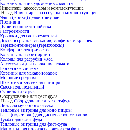
Корзины для посудомоечных машин
Инвентарь, аксессуары и комплектующие
Назад
Инвентарь, аксессуары и комплектующие
Чаши (мойки) цельнотянутые
Противни
Душирующие устройства
Гастроёмкости
Крышки для гастроемкостей
Диспенсеры для стаканов, салфеток и крышек
Термоконтейнеры (термобоксы)
Конфорки электрические
Корзины для фритюрниц
Колоды для разрубки мяса
Аксессуары для пароконвектоматов
Банкетные системы
Корзины для макароноварок
Моющие средства
Шамотный камень для пиццы
Смеситель педальный
Сушилки для рук
Оборудование для фаст-фуда
Назад
Оборудование для фаст-фуда
Люк для мусорного отсека
Тепловые витрины для коно-пиццы
Базы (подставки) для диспенсеров стаканов
Тумбы для фаст-фуда
Тепловые витрины для фаст-фуда
Мармиты для подогрева картофеля фри