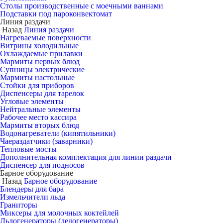
Столы производственные с моечными ваннами
Подставки под пароконвектомат
Линия раздачи
Назад
Линия раздачи
Нагреваемые поверхности
Витрины холодильные
Охлаждаемые прилавки
Мармиты первых блюд
Супницы электрические
Мармиты настольные
Стойки для приборов
Диспенсеры для тарелок
Угловые элементы
Нейтральные элементы
Рабочее место кассира
Мармиты вторых блюд
Водонагреватели (кипятильники)
Чаераздатчики (заварники)
Тепловые мосты
Дополнительная комплектация для линии раздачи
Диспенсер для подносов
Барное оборудование
Назад
Барное оборудование
Блендеры для бара
Измельчители льда
Граниторы
Миксеры для молочных коктейлей
Льдогенераторы (ледогенераторы)