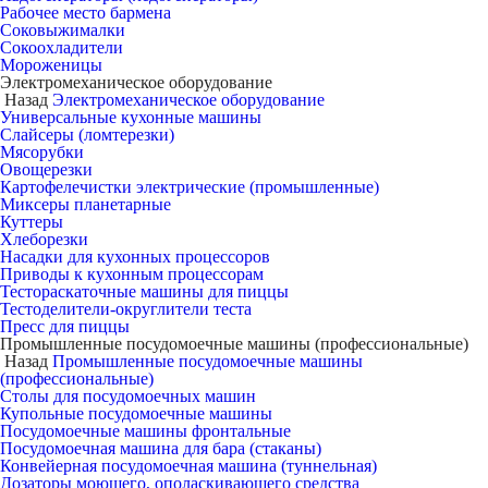
Рабочее место бармена
Соковыжималки
Сокоохладители
Мороженицы
Электромеханическое оборудование
Назад
Электромеханическое оборудование
Универсальные кухонные машины
Слайсеры (ломтерезки)
Мясорубки
Овощерезки
Картофелечистки электрические (промышленные)
Миксеры планетарные
Куттеры
Хлеборезки
Насадки для кухонных процессоров
Приводы к кухонным процессорам
Тестораскаточные машины для пиццы
Тестоделители-округлители теста
Пресс для пиццы
Промышленные посудомоечные машины (профессиональные)
Назад
Промышленные посудомоечные машины
(профессиональные)
Столы для посудомоечных машин
Купольные посудомоечные машины
Посудомоечные машины фронтальные
Посудомоечная машина для бара (стаканы)
Конвейерная посудомоечная машина (туннельная)
Дозаторы моющего, ополаскивающего средства