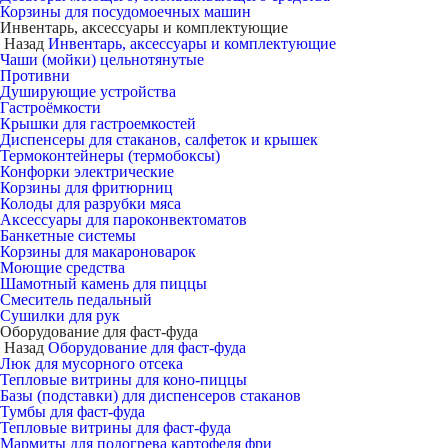
Корзины для посудомоечных машин
Инвентарь, аксессуары и комплектующие
Назад
Инвентарь, аксессуары и комплектующие
Чаши (мойки) цельнотянутые
Противни
Душирующие устройства
Гастроёмкости
Крышки для гастроемкостей
Диспенсеры для стаканов, салфеток и крышек
Термоконтейнеры (термобоксы)
Конфорки электрические
Корзины для фритюрниц
Колоды для разрубки мяса
Аксессуары для пароконвектоматов
Банкетные системы
Корзины для макароноварок
Моющие средства
Шамотный камень для пиццы
Смеситель педальный
Сушилки для рук
Оборудование для фаст-фуда
Назад
Оборудование для фаст-фуда
Люк для мусорного отсека
Тепловые витрины для коно-пиццы
Базы (подставки) для диспенсеров стаканов
Тумбы для фаст-фуда
Тепловые витрины для фаст-фуда
Мармиты для подогрева картофеля фри