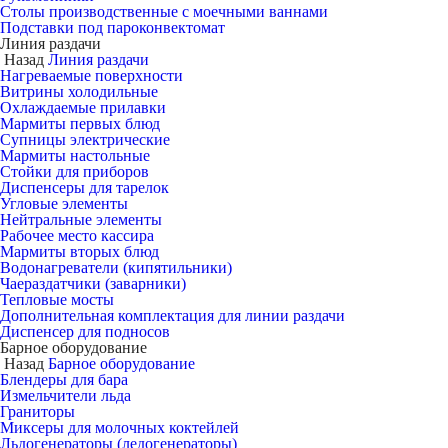
Столы производственные с моечными ваннами
Подставки под пароконвектомат
Линия раздачи
Назад
Линия раздачи
Нагреваемые поверхности
Витрины холодильные
Охлаждаемые прилавки
Мармиты первых блюд
Супницы электрические
Мармиты настольные
Стойки для приборов
Диспенсеры для тарелок
Угловые элементы
Нейтральные элементы
Рабочее место кассира
Мармиты вторых блюд
Водонагреватели (кипятильники)
Чаераздатчики (заварники)
Тепловые мосты
Дополнительная комплектация для линии раздачи
Диспенсер для подносов
Барное оборудование
Назад
Барное оборудование
Блендеры для бара
Измельчители льда
Граниторы
Миксеры для молочных коктейлей
Льдогенераторы (ледогенераторы)