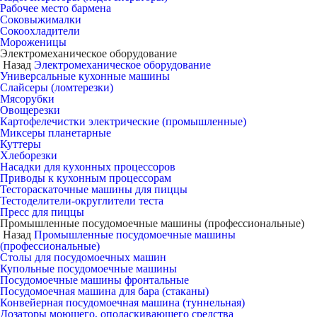
Рабочее место бармена
Соковыжималки
Сокоохладители
Мороженицы
Электромеханическое оборудование
Назад
Электромеханическое оборудование
Универсальные кухонные машины
Слайсеры (ломтерезки)
Мясорубки
Овощерезки
Картофелечистки электрические (промышленные)
Миксеры планетарные
Куттеры
Хлеборезки
Насадки для кухонных процессоров
Приводы к кухонным процессорам
Тестораскаточные машины для пиццы
Тестоделители-округлители теста
Пресс для пиццы
Промышленные посудомоечные машины (профессиональные)
Назад
Промышленные посудомоечные машины
(профессиональные)
Столы для посудомоечных машин
Купольные посудомоечные машины
Посудомоечные машины фронтальные
Посудомоечная машина для бара (стаканы)
Конвейерная посудомоечная машина (туннельная)
Дозаторы моющего, ополаскивающего средства