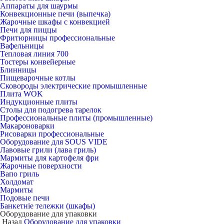
Аппараты для шаурмы
Конвекционные печи (выпечка)
Жарочные шкафы с конвекцией
Печи для пиццы
Фритюрницы профессиональные
Вафельницы
Тепловая линия 700
Тостеры конвейерные
Блинницы
Пищеварочные котлы
Сковороды электрические промышленные
Плита WOK
Индукционные плиты
Столы для подогрева тарелок
Профессиональные плиты (промышленные)
Макароноварки
Рисоварки профессиональные
Оборудование для SOUS VIDE
Лавовые грили (лава гриль)
Мармиты для картофеля фри
Жарочные поверхности
Вапо гриль
Холдомат
Мармиты
Подовые печи
Банкетніе тележки (шкафы)
Оборудование для упаковки
Назад
Оборудование для упаковки