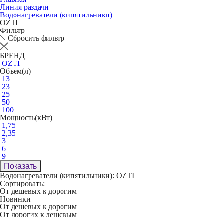
Линия раздачи
Водонагреватели (кипятильники)
OZTI
Фильтр
Сбросить фильтр
БРЕНД
OZTI
Объем(л)
13
23
25
50
100
Мощность(кВт)
1,75
2,35
3
6
9
Показать
Водонагреватели (кипятильники): OZTI
Сортировать:
От дешевых к дорогим
Новинки
От дешевых к дорогим
От дорогих к дешевым