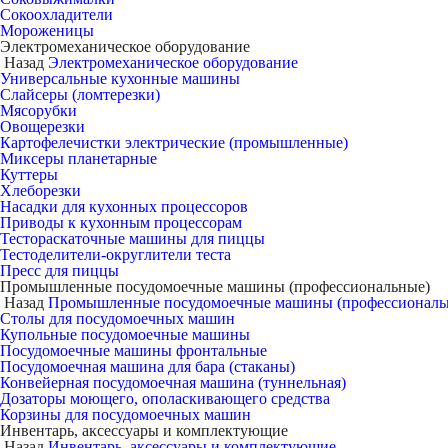
Сокоохладители
Мороженицы
Электромеханическое оборудование
Назад
Электромеханическое оборудование
Универсальные кухонные машины
Слайсеры (ломтерезки)
Мясорубки
Овощерезки
Картофелечистки электрические (промышленные)
Миксеры планетарные
Куттеры
Хлеборезки
Насадки для кухонных процессоров
Приводы к кухонным процессорам
Тестораскаточные машины для пиццы
Тестоделители-округлители теста
Пресс для пиццы
Промышленные посудомоечные машины (профессиональные)
Назад
Промышленные посудомоечные машины (профессиональ
Столы для посудомоечных машин
Купольные посудомоечные машины
Посудомоечные машины фронтальные
Посудомоечная машина для бара (стаканы)
Конвейерная посудомоечная машина (туннельная)
Дозаторы моющего, ополаскивающего средства
Корзины для посудомоечных машин
Инвентарь, аксессуары и комплектующие
Назад
Инвентарь, аксессуары и комплектующие