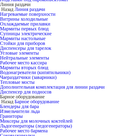
Линия раздачи
Назад
Линия раздачи
Нагреваемые поверхности
Витрины холодильные
Охлаждаемые прилавки
Мармиты первых блюд
Супницы электрические
Мармиты настольные
Стойки для приборов
Диспенсеры для тарелок
Угловые элементы
Нейтральные элементы
Рабочее место кассира
Мармиты вторых блюд
Водонагреватели (кипятильники)
Чаераздатчики (заварники)
Тепловые мосты
Дополнительная комплектация для линии раздачи
Диспенсер для подносов
Барное оборудование
Назад
Барное оборудование
Блендеры для бара
Измельчители льда
Граниторы
Миксеры для молочных коктейлей
Льдогенераторы (ледогенераторы)
Рабочее место бармена
Соковыжималки