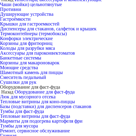
Чаши (мойки) цельнотянутые
Противни
Душирующие устройства
Гастроёмкости
Крышки для гастроемкостей
Диспенсеры для стаканов, салфеток и крышек
Термоконтейнеры (термобоксы)
Конфорки электрические
Корзины для фритюрниц
Колоды для разрубки мяса
Аксессуары для пароконвектоматов
Банкетные системы
Корзины для макароноварок
Моющие средства
Шамотный камень для пиццы
Смеситель педальный
Сушилки для рук
Оборудование для фаст-фуда
Назад
Оборудование для фаст-фуда
Люк для мусорного отсека
Тепловые витрины для коно-пиццы
Базы (подставки) для диспенсеров стаканов
Тумбы для фаст-фуда
Тепловые витрины для фаст-фуда
Мармиты для подогрева картофеля фри
Тумбы для мусора
Ремонт, сервисное обслуживание
Главная