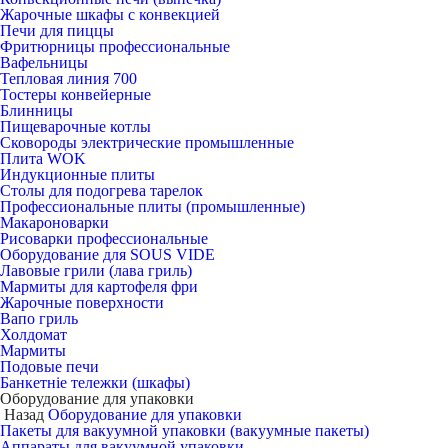
Жарочные шкафы с конвекцией
Печи для пиццы
Фритюрницы профессиональные
Вафельницы
Тепловая линия 700
Тостеры конвейерные
Блинницы
Пищеварочные котлы
Сковороды электрические промышленные
Плита WOK
Индукционные плиты
Столы для подогрева тарелок
Профессиональные плиты (промышленные)
Макароноварки
Рисоварки профессиональные
Оборудование для SOUS VIDE
Лавовые грили (лава гриль)
Мармиты для картофеля фри
Жарочные поверхности
Вапо гриль
Холдомат
Мармиты
Подовые печи
Банкетніе тележки (шкафы)
Оборудование для упаковки
Назад
Оборудование для упаковки
Пакеты для вакуумной упаковки (вакуумные пакеты)
Аппараты для вакуумной упаковки