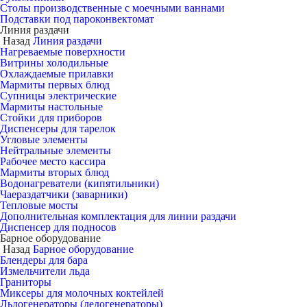
Столы производственные с моечными ваннами
Подставки под пароконвектомат
Линия раздачи
Назад
Линия раздачи
Нагреваемые поверхности
Витрины холодильные
Охлаждаемые прилавки
Мармиты первых блюд
Супницы электрические
Мармиты настольные
Стойки для приборов
Диспенсеры для тарелок
Угловые элементы
Нейтральные элементы
Рабочее место кассира
Мармиты вторых блюд
Водонагреватели (кипятильники)
Чаераздатчики (заварники)
Тепловые мосты
Дополнительная комплектация для линии раздачи
Диспенсер для подносов
Барное оборудование
Назад
Барное оборудование
Блендеры для бара
Измельчители льда
Граниторы
Миксеры для молочных коктейлей
Льдогенераторы (ледогенераторы)