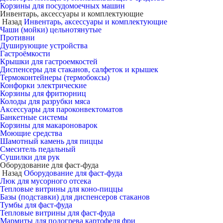
Корзины для посудомоечных машин
Инвентарь, аксессуары и комплектующие
Назад
Инвентарь, аксессуары и комплектующие
Чаши (мойки) цельнотянутые
Противни
Душирующие устройства
Гастроёмкости
Крышки для гастроемкостей
Диспенсеры для стаканов, салфеток и крышек
Термоконтейнеры (термобоксы)
Конфорки электрические
Корзины для фритюрниц
Колоды для разрубки мяса
Аксессуары для пароконвектоматов
Банкетные системы
Корзины для макароноварок
Моющие средства
Шамотный камень для пиццы
Смеситель педальный
Сушилки для рук
Оборудование для фаст-фуда
Назад
Оборудование для фаст-фуда
Люк для мусорного отсека
Тепловые витрины для коно-пиццы
Базы (подставки) для диспенсеров стаканов
Тумбы для фаст-фуда
Тепловые витрины для фаст-фуда
Мармиты для подогрева картофеля фри