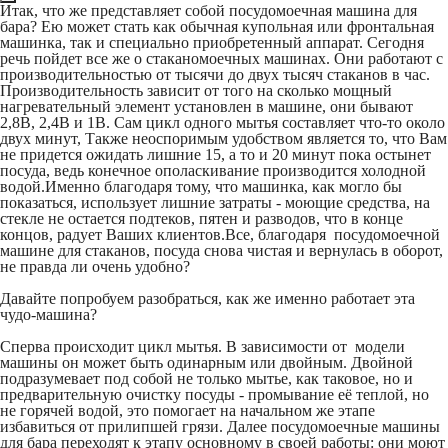
Итак, что же представляет собой посудомоечная машина для
бара? Ею может стать как обычная купольная или фронтальная
машинка, так и специально приобретенный аппарат. Сегодня
речь пойдет все же о стаканомоечных машинах. Они работают с
производительностью от тысячи до двух тысяч стаканов в час.
Производительность зависит от того на сколько мощный
нагревательный элемент установлен в машине, они бывают
2,8В, 2,4В и 1В. Сам цикл одного мытья составляет что-то около
двух минут, Также неоспоримым удобством является то, что Вам
не придется ожидать лишние 15, а то и 20 минут пока остынет
посуда, ведь конечное ополаскивание производится холодной
водой.Именно благодаря тому, что машинка, как могло бы
показаться, использует лишние затраты - моющие средства, на
стекле не остается подтеков, пятен и разводов, что в конце
концов, радует Ваших клиентов.Все, благодаря посудомоечной
машине для стаканов, посуда снова чистая и вернулась в оборот,
не правда ли очень удобно?
Давайте попробуем разобраться, как же именно работает эта
чудо-машина?
Сперва происходит цикл мытья. В зависимости от модели
машины он может быть одинарным или двойным. Двойной
подразумевает под собой не только мытье, как таковое, но и
предварительную очистку посуды - промывание её теплой, но
не горячей водой, это помогает на начальном же этапе
избавиться от прилипшей грязи. Далее посудомоечные машины
для бара переходят к этапу основному в своей работы: они моют