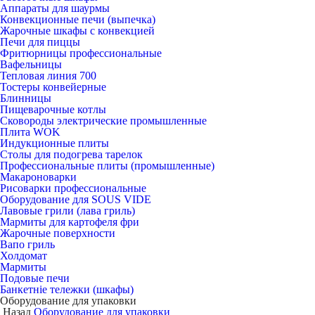
Аппараты для шаурмы
Конвекционные печи (выпечка)
Жарочные шкафы с конвекцией
Печи для пиццы
Фритюрницы профессиональные
Вафельницы
Тепловая линия 700
Тостеры конвейерные
Блинницы
Пищеварочные котлы
Сковороды электрические промышленные
Плита WOK
Индукционные плиты
Столы для подогрева тарелок
Профессиональные плиты (промышленные)
Макароноварки
Рисоварки профессиональные
Оборудование для SOUS VIDE
Лавовые грили (лава гриль)
Мармиты для картофеля фри
Жарочные поверхности
Вапо гриль
Холдомат
Мармиты
Подовые печи
Банкетніе тележки (шкафы)
Оборудование для упаковки
Назад
Оборудование для упаковки