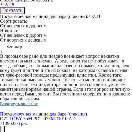
9,2/2,8
Показать
Посудомоечная машина для бара (стаканы): OZTI
Сортировать:
От дешевых к дорогим
Новинки
От дешевых к дорогим
От дорогих к дешевым
Фильтр
1
В любом баре рано или поздно возникает вопрос нехватки
времени на мытьё посуды. А ведь клиенты не любят ждать, и
всегда обращают внимание на качество помытых стаканов, ведь
кому будет приятно пить из бокала, на котором остались следы
от ярко-розовой помады предыдущей клиентки. Кроме того,
только стаканомоечная машина не только моет, но и проводит
полную дезинфекцию, которая полностью соответствует всем
санитарным нормам нашей страны. Если этот вопрос вплотную
встал перед Вами, значит Вы поступили совершенно правильно
обратившись к нам.
Развернуть описание
Посудомоечная машина для бара (стаканы)
OZTI OBY 35M PDT 073M.11010.AD
71396.00
грн.