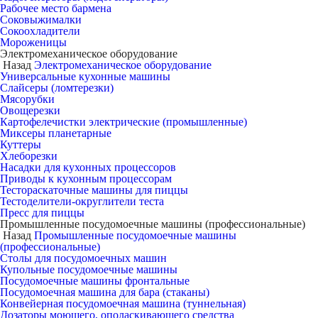
Рабочее место бармена
Соковыжималки
Сокоохладители
Мороженицы
Электромеханическое оборудование
Назад
Электромеханическое оборудование
Универсальные кухонные машины
Слайсеры (ломтерезки)
Мясорубки
Овощерезки
Картофелечистки электрические (промышленные)
Миксеры планетарные
Куттеры
Хлеборезки
Насадки для кухонных процессоров
Приводы к кухонным процессорам
Тестораскаточные машины для пиццы
Тестоделители-округлители теста
Пресс для пиццы
Промышленные посудомоечные машины (профессиональные)
Назад
Промышленные посудомоечные машины
(профессиональные)
Столы для посудомоечных машин
Купольные посудомоечные машины
Посудомоечные машины фронтальные
Посудомоечная машина для бара (стаканы)
Конвейерная посудомоечная машина (туннельная)
Дозаторы моющего, ополаскивающего средства