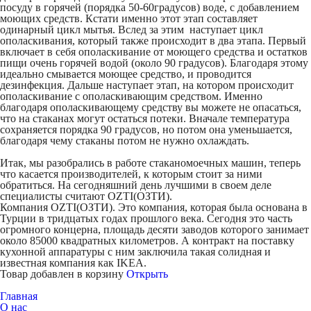
посуду в горячей (порядка 50-60градусов) воде, с добавлением
моющих средств. Кстати именно этот этап составляет
одинарный цикл мытья. Вслед за этим наступает цикл
ополаскивания, который также происходит в два этапа. Первый
включает в себя ополаскивание от моющего средства и остатков
пищи очень горячей водой (около 90 градусов). Благодаря этому
идеально смывается моющее средство, и проводится
дезинфекция. Дальше наступает этап, на котором происходит
ополаскивание с ополаскивающим средством. Именно
благодаря ополаскивающему средству вы можете не опасаться,
что на стаканах могут остаться потеки. Вначале температура
сохраняется порядка 90 градусов, но потом она уменьшается,
благодаря чему стаканы потом не нужно охлаждать.
Итак, мы разобрались в работе стаканомоечных машин, теперь
что касается производителей, к которым стоит за ними
обратиться. На сегодняшний день лучшими в своем деле
специалисты считают OZTI(ОЗТИ).
Компания OZTI(ОЗТИ). Это компания, которая была основана в
Турции в тридцатых годах прошлого века. Сегодня это часть
огромного концерна, площадь десяти заводов которого занимает
около 85000 квадратных километров. А контракт на поставку
кухонной аппаратуры с ним заключила такая солидная и
известная компания как IKEA.
Товар добавлен в корзину
Открыть
Главная
О нас