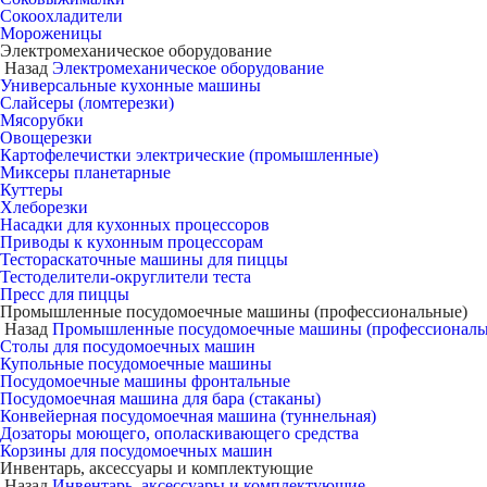
Сокоохладители
Мороженицы
Электромеханическое оборудование
Назад
Электромеханическое оборудование
Универсальные кухонные машины
Слайсеры (ломтерезки)
Мясорубки
Овощерезки
Картофелечистки электрические (промышленные)
Миксеры планетарные
Куттеры
Хлеборезки
Насадки для кухонных процессоров
Приводы к кухонным процессорам
Тестораскаточные машины для пиццы
Тестоделители-округлители теста
Пресс для пиццы
Промышленные посудомоечные машины (профессиональные)
Назад
Промышленные посудомоечные машины (профессиональ
Столы для посудомоечных машин
Купольные посудомоечные машины
Посудомоечные машины фронтальные
Посудомоечная машина для бара (стаканы)
Конвейерная посудомоечная машина (туннельная)
Дозаторы моющего, ополаскивающего средства
Корзины для посудомоечных машин
Инвентарь, аксессуары и комплектующие
Назад
Инвентарь, аксессуары и комплектующие