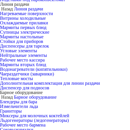
Линия раздачи
Назад
Линия раздачи
Нагреваемые поверхности
Витрины холодильные
Охлаждаемые прилавки
Мармиты первых блюд
Супницы электрические
Мармиты настольные
Стойки для приборов
Диспенсеры для тарелок
Угловые элементы
Нейтральные элементы
Рабочее место кассира
Мармиты вторых блюд
Водонагреватели (кипятильники)
Чаераздатчики (заварники)
Тепловые мосты
Дополнительная комплектация для линии раздачи
Диспенсер для подносов
Барное оборудование
Назад
Барное оборудование
Блендеры для бара
Измельчители льда
Граниторы
Миксеры для молочных коктейлей
Льдогенераторы (ледогенераторы)
Рабочее место бармена
Соковыжималки