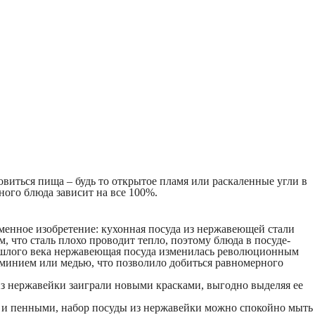
овиться пища – будь то открытое пламя или раскаленные угли в
ного блюда зависит на все 100%.
еменное изобретение: кухонная посуда из нержавеющей стали
м, что сталь плохо проводит тепло, поэтому блюда в посуде-
рошлого века нержавеющая посуда изменилась революционным
юминием или медью, что позволило добиться равномерного
из нержавейки заиграли новыми красками, выгодно выделяя ее
ак и пенными, набор посуды из нержавейки можно спокойно мыть