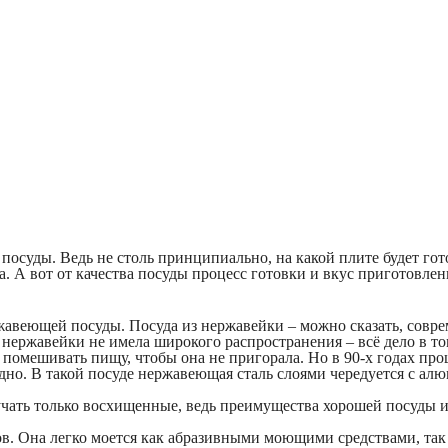
 посуды. Ведь не столь принципиально, на какой плите будет гот
а. А вот от качества посуды процесс готовки и вкус приготовлен
ржавеющей посуды. Посуда из нержавейки – можно сказать, совр
з нержавейки не имела широкого распространения – всё дело в то
 помешивать пищу, чтобы она не пригорала. Но в 90-х годах п
дно. В такой посуде нержавеющая сталь слоями чередуется с ал
учать только восхищенные, ведь преимущества хорошей посуды 
лов. Она легко моется как абразивными моющими средствами, т