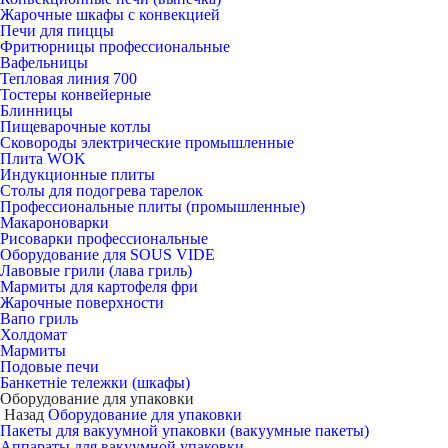
Жарочные шкафы с конвекцией
Печи для пиццы
Фритюрницы профессиональные
Вафельницы
Тепловая линия 700
Тостеры конвейерные
Блинницы
Пищеварочные котлы
Сковороды электрические промышленные
Плита WOK
Индукционные плиты
Столы для подогрева тарелок
Профессиональные плиты (промышленные)
Макароноварки
Рисоварки профессиональные
Оборудование для SOUS VIDE
Лавовые грили (лава гриль)
Мармиты для картофеля фри
Жарочные поверхности
Вапо гриль
Холдомат
Мармиты
Подовые печи
Банкетніе тележки (шкафы)
Оборудование для упаковки
Назад
Оборудование для упаковки
Пакеты для вакуумной упаковки (вакуумные пакеты)
Аппараты для вакуумной упаковки