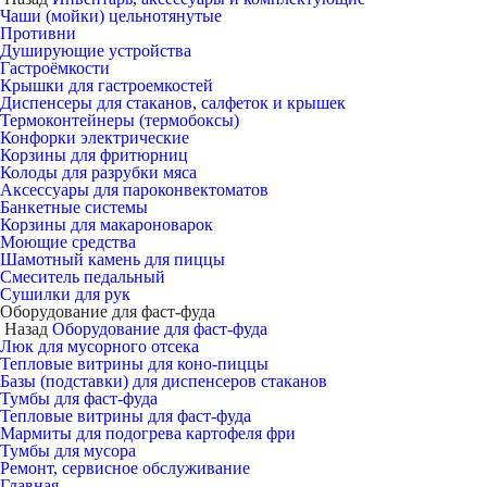
Чаши (мойки) цельнотянутые
Противни
Душирующие устройства
Гастроёмкости
Крышки для гастроемкостей
Диспенсеры для стаканов, салфеток и крышек
Термоконтейнеры (термобоксы)
Конфорки электрические
Корзины для фритюрниц
Колоды для разрубки мяса
Аксессуары для пароконвектоматов
Банкетные системы
Корзины для макароноварок
Моющие средства
Шамотный камень для пиццы
Смеситель педальный
Сушилки для рук
Оборудование для фаст-фуда
Назад
Оборудование для фаст-фуда
Люк для мусорного отсека
Тепловые витрины для коно-пиццы
Базы (подставки) для диспенсеров стаканов
Тумбы для фаст-фуда
Тепловые витрины для фаст-фуда
Мармиты для подогрева картофеля фри
Тумбы для мусора
Ремонт, сервисное обслуживание
Главная