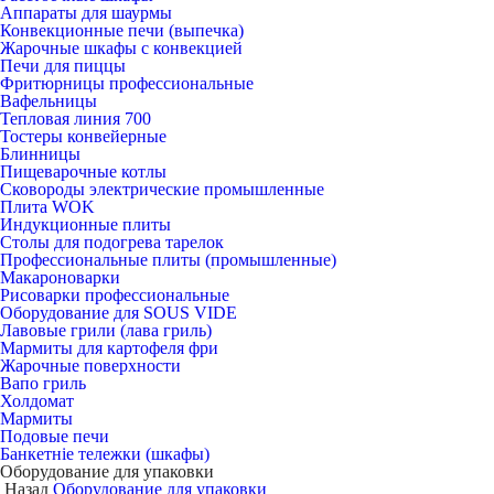
Аппараты для шаурмы
Конвекционные печи (выпечка)
Жарочные шкафы с конвекцией
Печи для пиццы
Фритюрницы профессиональные
Вафельницы
Тепловая линия 700
Тостеры конвейерные
Блинницы
Пищеварочные котлы
Сковороды электрические промышленные
Плита WOK
Индукционные плиты
Столы для подогрева тарелок
Профессиональные плиты (промышленные)
Макароноварки
Рисоварки профессиональные
Оборудование для SOUS VIDE
Лавовые грили (лава гриль)
Мармиты для картофеля фри
Жарочные поверхности
Вапо гриль
Холдомат
Мармиты
Подовые печи
Банкетніе тележки (шкафы)
Оборудование для упаковки
Назад
Оборудование для упаковки