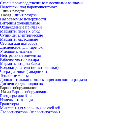
Столы производственные с моечными ваннами
Подставки под пароконвектомат
Линия раздачи
Назад
Линия раздачи
Нагреваемые поверхности
Витрины холодильные
Охлаждаемые прилавки
Мармиты первых блюд
Супницы электрические
Мармиты настольные
Стойки для приборов
Диспенсеры для тарелок
Угловые элементы
Нейтральные элементы
Рабочее место кассира
Мармиты вторых блюд
Водонагреватели (кипятильники)
Чаераздатчики (заварники)
Тепловые мосты
Дополнительная комплектация для линии раздачи
Диспенсер для подносов
Барное оборудование
Назад
Барное оборудование
Блендеры для бара
Измельчители льда
Граниторы
Миксеры для молочных коктейлей
Льдогенераторы (ледогенераторы)