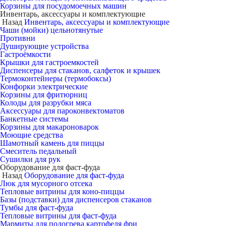
Корзины для посудомоечных машин
Инвентарь, аксессуары и комплектующие
Назад
Инвентарь, аксессуары и комплектующие
Чаши (мойки) цельнотянутые
Противни
Душирующие устройства
Гастроёмкости
Крышки для гастроемкостей
Диспенсеры для стаканов, салфеток и крышек
Термоконтейнеры (термобоксы)
Конфорки электрические
Корзины для фритюрниц
Колоды для разрубки мяса
Аксессуары для пароконвектоматов
Банкетные системы
Корзины для макароноварок
Моющие средства
Шамотный камень для пиццы
Смеситель педальный
Сушилки для рук
Оборудование для фаст-фуда
Назад
Оборудование для фаст-фуда
Люк для мусорного отсека
Тепловые витрины для коно-пиццы
Базы (подставки) для диспенсеров стаканов
Тумбы для фаст-фуда
Тепловые витрины для фаст-фуда
Мармиты для подогрева картофеля фри