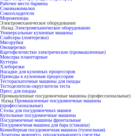
Рабочее место бармена
Соковыжималки
Сокоохладители
Мороженицы
Электромеханическое оборудование
Назад
Электромеханическое оборудование
Универсальные кухонные машины
Слайсеры (ломтерезки)
Мясорубки
Овощерезки
Картофелечистки электрические (промышленные)
Миксеры планетарные
Куттеры
Хлеборезки
Насадки для кухонных процессоров
Приводы к кухонным процессорам
Тестораскаточные машины для пиццы
Тестоделители-округлители теста
Пресс для пиццы
Промышленные посудомоечные машины (профессиональные)
Назад
Промышленные посудомоечные машины
(профессиональные)
Столы для посудомоечных машин
Купольные посудомоечные машины
Посудомоечные машины фронтальные
Посудомоечная машина для бара (стаканы)
Конвейерная посудомоечная машина (туннельная)
Дозаторы моющего, ополаскивающего средства