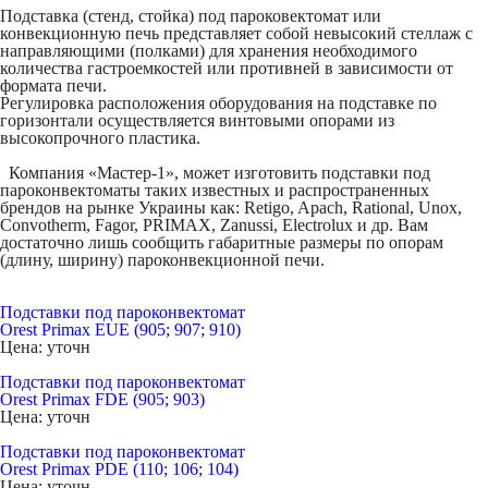
Подставка (стенд, стойка) под пароковектомат или
конвекционную печь представляет собой невысокий стеллаж с
направляющими (полками) для хранения необходимого
количества гастроемкостей или противней в зависимости от
формата печи.
Регулировка расположения оборудования на подставке по
горизонтали осуществляется винтовыми опорами из
высокопрочного пластика.
Компания «Мастер-1», может изготовить подставки под
пароконвектоматы таких известных и распространенных
брендов на рынке Украины как: Retigo, Apach, Rational, Unox,
Convotherm, Fagor, PRIMAX, Zanussi, Electrolux и др. Вам
достаточно лишь сообщить габаритные размеры по опорам
(длину, ширину) пароконвекционной печи.
Подставки под пароконвектомат
Orest Primax EUE (905; 907; 910)
Цена: уточн
Подставки под пароконвектомат
Orest Primax FDE (905; 903)
Цена: уточн
Подставки под пароконвектомат
Orest Primax PDE (110; 106; 104)
Цена: уточн