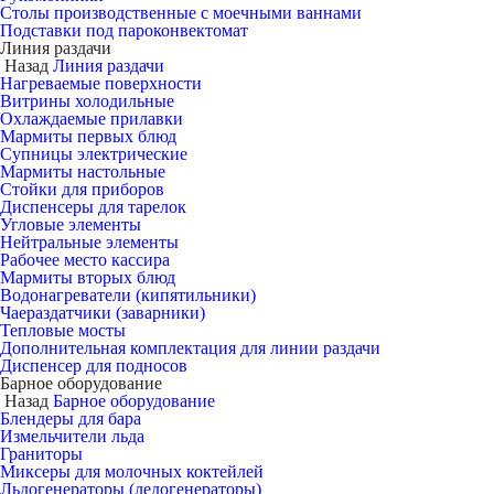
Столы производственные с моечными ваннами
Подставки под пароконвектомат
Линия раздачи
Назад
Линия раздачи
Нагреваемые поверхности
Витрины холодильные
Охлаждаемые прилавки
Мармиты первых блюд
Супницы электрические
Мармиты настольные
Стойки для приборов
Диспенсеры для тарелок
Угловые элементы
Нейтральные элементы
Рабочее место кассира
Мармиты вторых блюд
Водонагреватели (кипятильники)
Чаераздатчики (заварники)
Тепловые мосты
Дополнительная комплектация для линии раздачи
Диспенсер для подносов
Барное оборудование
Назад
Барное оборудование
Блендеры для бара
Измельчители льда
Граниторы
Миксеры для молочных коктейлей
Льдогенераторы (ледогенераторы)