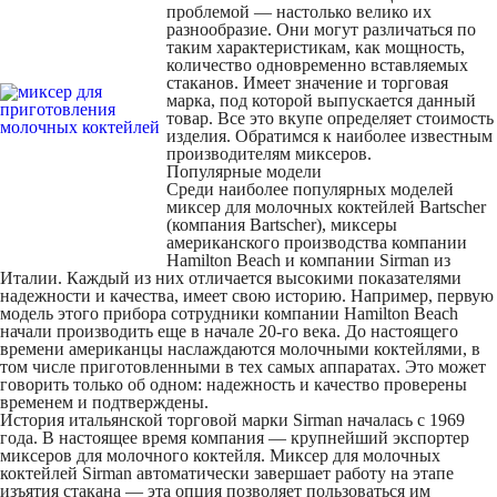
проблемой — настолько велико их
разнообразие. Они могут различаться по
таким характеристикам, как мощность,
количество одновременно вставляемых
стаканов. Имеет значение и торговая
марка, под которой выпускается данный
товар. Все это вкупе определяет стоимость
изделия. Обратимся к наиболее известным
производителям миксеров.
Популярные модели
Среди наиболее популярных моделей
миксер для молочных коктейлей Bartscher
(компания Bartscher), миксеры
американского производства компании
Hamilton Beach и компании Sirman из
Италии. Каждый из них отличается высокими показателями
надежности и качества, имеет свою историю. Например, первую
модель этого прибора сотрудники компании Hamilton Beach
начали производить еще в начале 20-го века. До настоящего
времени американцы наслаждаются молочными коктейлями, в
том числе приготовленными в тех самых аппаратах. Это может
говорить только об одном: надежность и качество проверены
временем и подтверждены.
История итальянской торговой марки Sirman началась с 1969
года. В настоящее время компания — крупнейший экспортер
миксеров для молочного коктейля. Миксер для молочных
коктейлей Sirman автоматически завершает работу на этапе
изъятия стакана — эта опция позволяет пользоваться им