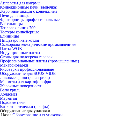
Аппараты для шаурмы
Конвекционные печи (выпечка)
Жарочные шкафы с конвекцией
Печи для пиццы
Фритюрницы профессиональные
Вафельницы
Тепловая линия 700
Тостеры конвейерные
Блинницы
Пищеварочные котлы
Сковороды электрические промышленные
Плита WOK
Индукционные плиты
Столы для подогрева тарелок
Профессиональные плиты (промышленные)
Макароноварки
Рисоварки профессиональные
Оборудование для SOUS VIDE
Лавовые грили (лава гриль)
Мармиты для картофеля фри
Жарочные поверхности
Вапо гриль
Холдомат
Мармиты
Подовые печи
Банкетніе тележки (шкафы)
Оборудование для упаковки
Назад
Оборудование для упаковки