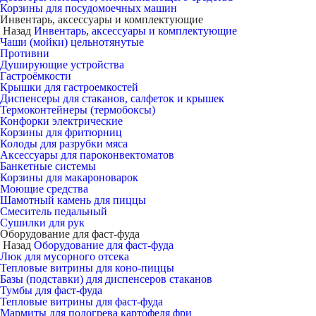
Корзины для посудомоечных машин
Инвентарь, аксессуары и комплектующие
Назад
Инвентарь, аксессуары и комплектующие
Чаши (мойки) цельнотянутые
Противни
Душирующие устройства
Гастроёмкости
Крышки для гастроемкостей
Диспенсеры для стаканов, салфеток и крышек
Термоконтейнеры (термобоксы)
Конфорки электрические
Корзины для фритюрниц
Колоды для разрубки мяса
Аксессуары для пароконвектоматов
Банкетные системы
Корзины для макароноварок
Моющие средства
Шамотный камень для пиццы
Смеситель педальный
Сушилки для рук
Оборудование для фаст-фуда
Назад
Оборудование для фаст-фуда
Люк для мусорного отсека
Тепловые витрины для коно-пиццы
Базы (подставки) для диспенсеров стаканов
Тумбы для фаст-фуда
Тепловые витрины для фаст-фуда
Мармиты для подогрева картофеля фри