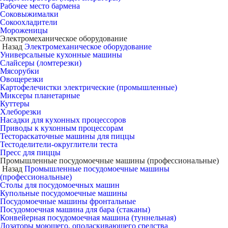
Рабочее место бармена
Соковыжималки
Сокоохладители
Мороженицы
Электромеханическое оборудование
Назад
Электромеханическое оборудование
Универсальные кухонные машины
Слайсеры (ломтерезки)
Мясорубки
Овощерезки
Картофелечистки электрические (промышленные)
Миксеры планетарные
Куттеры
Хлеборезки
Насадки для кухонных процессоров
Приводы к кухонным процессорам
Тестораскаточные машины для пиццы
Тестоделители-округлители теста
Пресс для пиццы
Промышленные посудомоечные машины (профессиональные)
Назад
Промышленные посудомоечные машины
(профессиональные)
Столы для посудомоечных машин
Купольные посудомоечные машины
Посудомоечные машины фронтальные
Посудомоечная машина для бара (стаканы)
Конвейерная посудомоечная машина (туннельная)
Дозаторы моющего, ополаскивающего средства